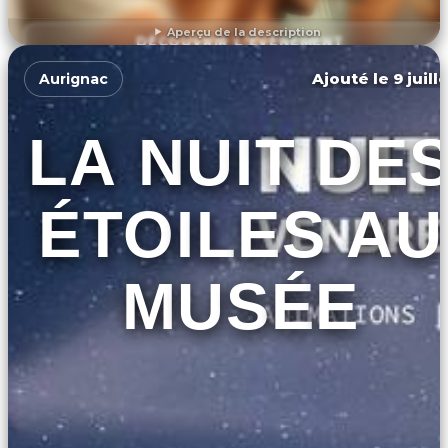
Aperçu de la description
DÉCOUVRIR L'ÉVÉNEMENT
Ajouté le 9 juill
Aurignac
LA NUIT DE
ÉTOILES AU
MUSÉE