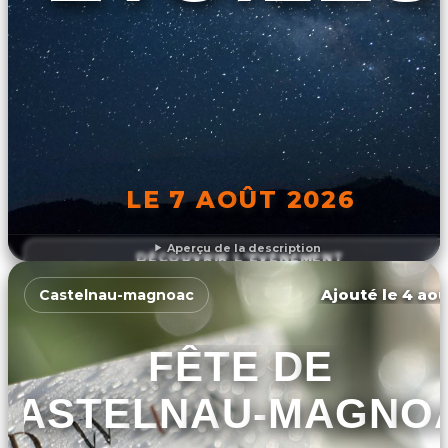
LE 7 AOÛT 2026
Aperçu de la description
DÉCOUVRIR L'ÉVÉNEMENT
Ajouté le 4 aoû
Castelnau-magnoac
FÊTE DE
CASTELNAU-MAGNO