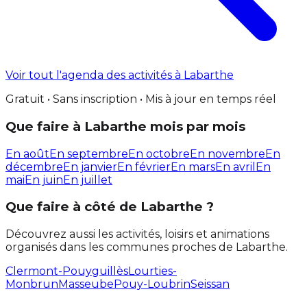
Voir tout l'agenda des activités à Labarthe
Gratuit • Sans inscription • Mis à jour en temps réel
Que faire à Labarthe mois par mois
En août
En septembre
En octobre
En novembre
En
décembre
En janvier
En février
En mars
En avril
En
mai
En juin
En juillet
Que faire à côté de Labarthe ?
Découvrez aussi les activités, loisirs et animations
organisés dans les communes proches de Labarthe.
Clermont-Pouyguillès
Lourties-
Monbrun
Masseube
Pouy-Loubrin
Seissan