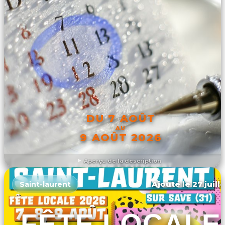
DU 7 AOÛT
AU
9 AOÛT 2026
Aperçu de la description
DÉCOUVRIR L'ÉVÉNEMENT
Ajouté le 27 juill
Saint-laurent
FÊTE LOCALE