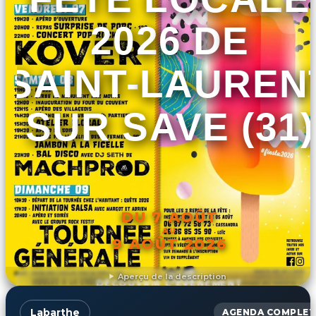
2026 DE
SAINT-LAUREN
SUR SAVE (31)
DU 7 AOÛT
AU
9 AOÛT 2026
Aperçu de la description
DÉCOUVRIR L'ÉVÉNEMENT
Labarthe
AGENDA COMPLET