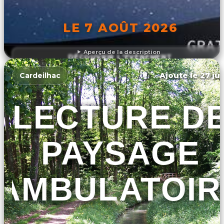
LE 7 AOÛT 2026
Aperçu de la description
DÉCOUVRIR L'ÉVÉNEMENT
Ajouté le 27 jui
Cardeilhac
LECTURE D
PAYSAGE
AMBULATOIR