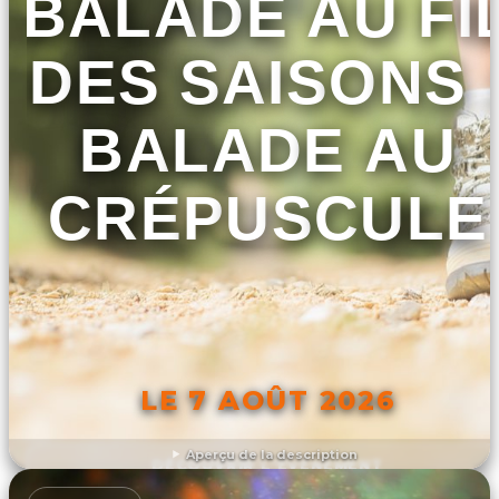
BALADE AU FI
DES SAISONS 
BALADE AU
CRÉPUSCULE
LE 7 AOÛT 2026
Aperçu de la description
DÉCOUVRIR L'ÉVÉNEMENT