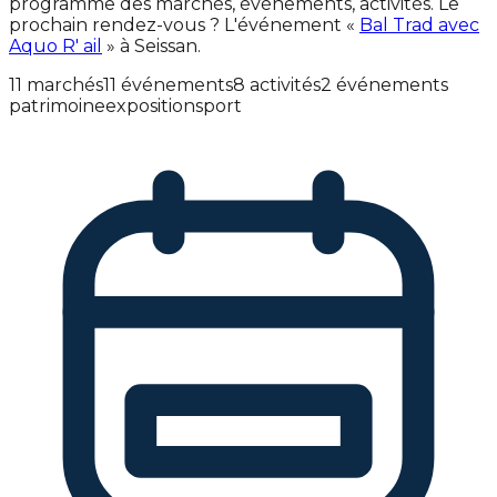
programme des marchés, événements, activités. Le
prochain rendez-vous ? L'événement «
Bal Trad avec
Aquo R' ail
» à Seissan.
11 marchés
11 événements
8 activités
2 événements
patrimoine
exposition
sport