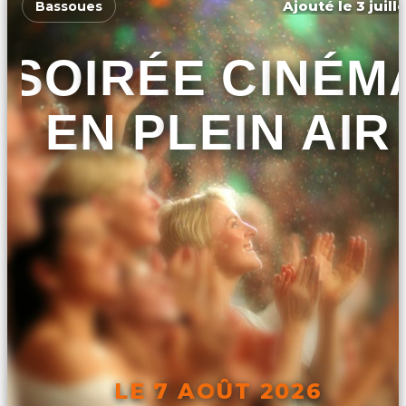
Ajouté le 3 juill
Bassoues
SOIRÉE CINÉM
EN PLEIN AIR
LE 7 AOÛT 2026