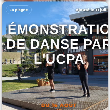
DÉCOUVRIR L'ÉVÉNEMENT
Ajouté le 11 juill
La plagne
DÉMONSTRATI
DE DANSE PA
L'UCPA
DU 16 AOÛT
AU