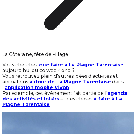
La Côteraine, fête de village
Vous cherchez
que faire à La Plagne Tarentaise
aujourd'hui ou ce week-end ?
Vous retrouvez plein d'autres idées d'activités et
animations
autour de La Plagne Tarentaise
dans
l'
application mobile Vivop
.
Par exemple, cet événement fait partie de l'
agenda
des activités et loisirs
et des choses
à faire à La
Plagne Tarentaise
.