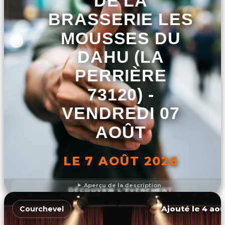
DE LA
BRASSERIE LES
MOUSSES DU
DAHU (LA
PERRIÈRE
73120) -
VENDREDI 07
AOÛT
LE 7 AOÛT 2026
Aperçu de la description
DÉCOUVRIR L'ÉVÉNEMENT
Ajouté le 4 aoû
Courchevel