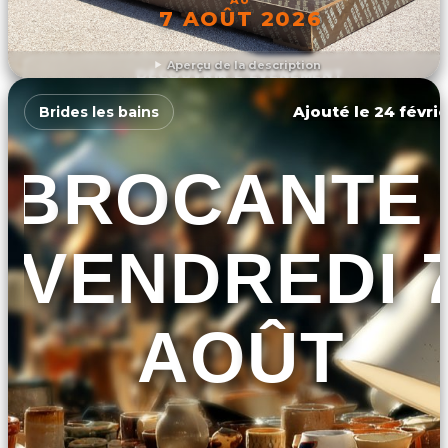
7 AOÛT 2026
Aperçu de la description
DÉCOUVRIR L'ÉVÉNEMENT
Ajouté le 24 févrie
Brides les bains
BROCANTE 
VENDREDI 
AOÛT