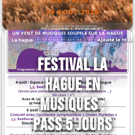
DU 7 AOÛT
AU
29 AOÛT 2026
Aperçu de la description
DÉCOUVRIR L'ÉVÉNEMENT
Ajouté le 15 ju
La hague
FESTIVAL LA
HAGUE EN
MUSIQUES :
PASS 5 JOURS