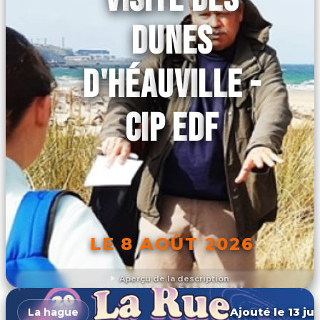
DUNES
D'HÉAUVILLE -
CIP EDF
LE 8 AOÛT 2026
Aperçu de la description
DÉCOUVRIR L'ÉVÉNEMENT
Ajouté le 13 ju
La hague