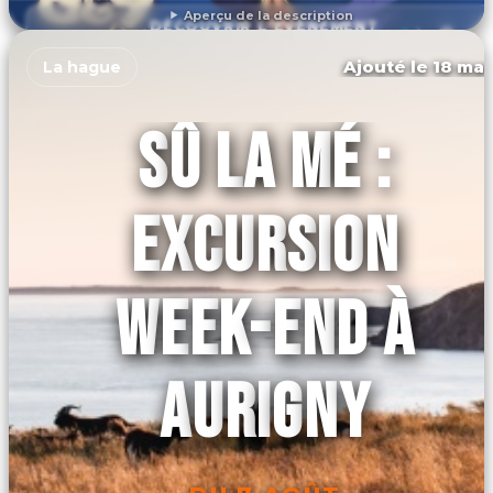
Aperçu de la description
DÉCOUVRIR L'ÉVÉNEMENT
Ajouté le 18 mar
La hague
SÛ LA MÉ :
EXCURSION
WEEK-END À
AURIGNY