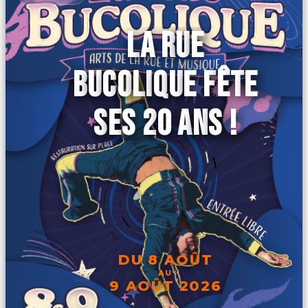
LA RUE
BUCOLIQUE FÊTE
SES 20 ANS !
DU 8 AOÛT
AU
9 AOÛT 2026