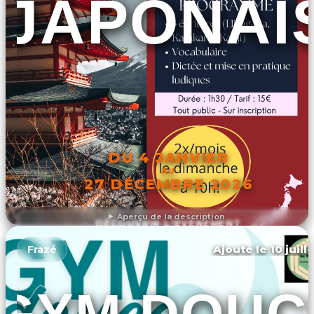
JAPONAI
DU 4 JANVIER
AU
27 DÉCEMBRE 2026
Aperçu de la description
DÉCOUVRIR L'ÉVÉNEMENT
Ajouté le 10 juill
Frazé
GYM DOUC