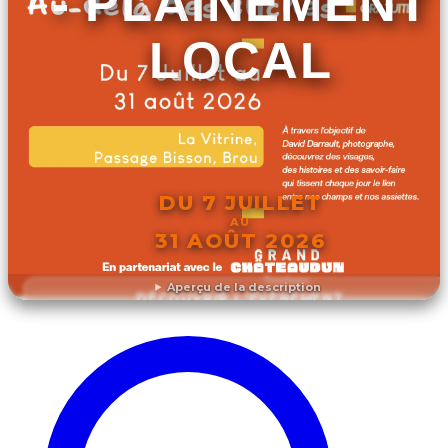
- PLAINEMENT
LOCAL
DU 7 JUILLET
AU
31 AOÛT 2026
Aperçu de la description
DÉCOUVRIR L'ÉVÉNEMENT