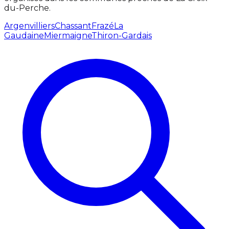
du-Perche.
Argenvilliers
Chassant
Frazé
La
Gaudaine
Miermaigne
Thiron-Gardais