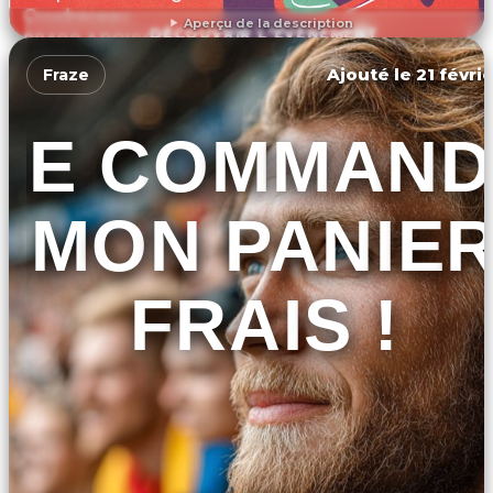
Aperçu de la description
DÉCOUVRIR L'ÉVÉNEMENT
Ajouté le 21 févri
Fraze
JE COMMAND
MON PANIE
FRAIS !