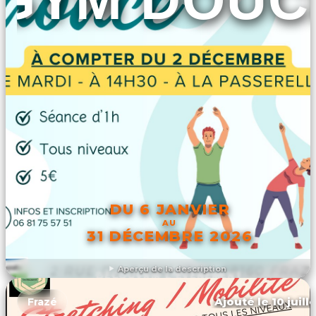
DU 6 JANVIER
AU
31 DÉCEMBRE 2026
Aperçu de la description
DÉCOUVRIR L'ÉVÉNEMENT
Ajouté le 10 juill
Frazé