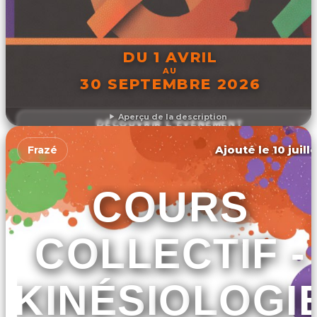
DU 1 AVRIL
AU
30 SEPTEMBRE 2026
Aperçu de la description
DÉCOUVRIR L'ÉVÉNEMENT
Ajouté le 10 juill
Frazé
COURS
COLLECTIF -
KINÉSIOLOGI