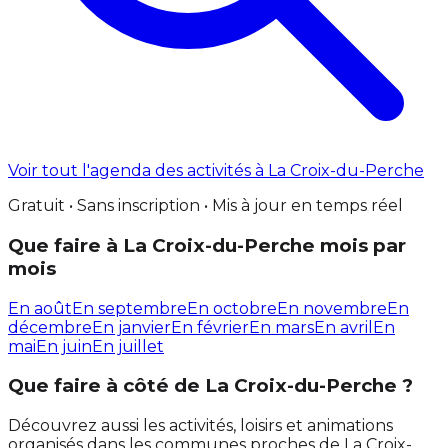
Voir tout l'agenda des activités à La Croix-du-Perche
Gratuit • Sans inscription • Mis à jour en temps réel
Que faire à La Croix-du-Perche mois par
mois
En août
En septembre
En octobre
En novembre
En
décembre
En janvier
En février
En mars
En avril
En
mai
En juin
En juillet
Que faire à côté de La Croix-du-Perche ?
Découvrez aussi les activités, loisirs et animations
organisés dans les communes proches de La Croix-