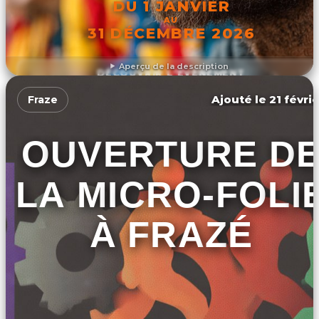
DU 1 JANVIER
AU
31 DÉCEMBRE 2026
Aperçu de la description
DÉCOUVRIR L'ÉVÉNEMENT
Ajouté le 21 févri
Fraze
OUVERTURE D
LA MICRO-FOLI
À FRAZÉ