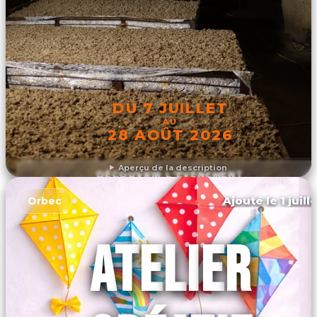
DU 7 JUILLET
AU
28 AOÛT 2026
Aperçu de la description
DÉCOUVRIR L'ÉVÉNEMENT
Ajouté le 1 juill
Orbec
ATELIER