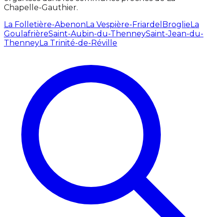
Chapelle-Gauthier.
La Folletière-Abenon
La Vespière-Friardel
Broglie
La
Goulafrière
Saint-Aubin-du-Thenney
Saint-Jean-du-
Thenney
La Trinité-de-Réville