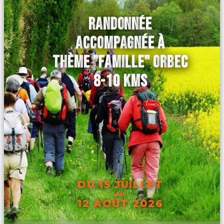
RANDONNÉE
ACCOMPAGNÉE À
THÈME ”FAMILLE" ORBEC
8-10 KMS
DU 15 JUILLET
AU
12 AOÛT 2026