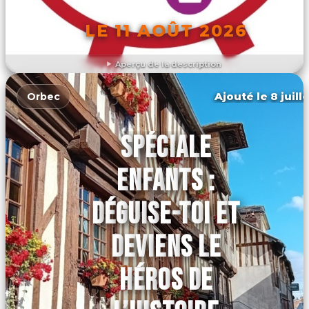
LE 11 AOÛT 2026
Aperçu de la description
DÉCOUVRIR L'ÉVÉNEMENT
Ajouté le 8 juill
Orbec
SPÉCIALE
ENFANTS :
DÉGUISE-TOI ET
DEVIENS LE
HÉROS DE