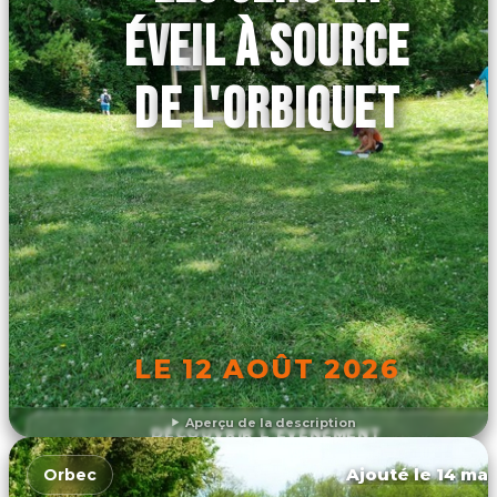
ÉVEIL À SOURCE
DE L'ORBIQUET
LE 12 AOÛT 2026
Aperçu de la description
DÉCOUVRIR L'ÉVÉNEMENT
Ajouté le 14 mar
Orbec