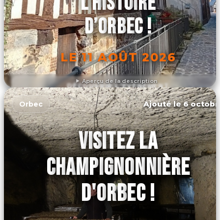
L’HISTOIRE
D’ORBEC !
LE 11 AOÛT 2026
Aperçu de la description
DÉCOUVRIR L'ÉVÉNEMENT
Ajouté le 6 octobr
Orbec
VISITEZ LA
CHAMPIGNONNIÈRE
D'ORBEC !