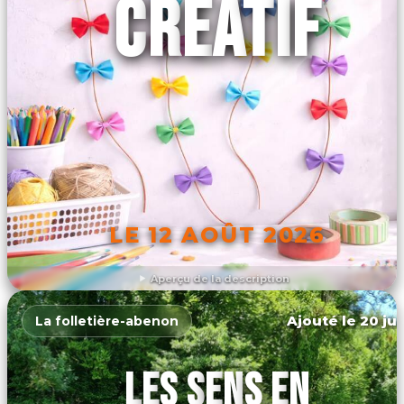
CRÉATIF
LE 12 AOÛT 2026
Aperçu de la description
DÉCOUVRIR L'ÉVÉNEMENT
Ajouté le 20 jui
La folletière-abenon
LES SENS EN