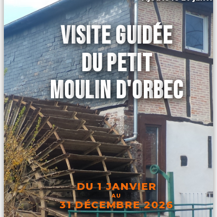
VISITE GUIDÉE
DU PETIT
MOULIN D'ORBEC
DU 1 JANVIER
AU
31 DÉCEMBRE 2026