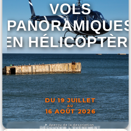
VOLS
PANORAMIQUE
EN HÉLICOPTÈR
DU 19 JUILLET
AU
16 AOÛT 2026
Aperçu de la description
DÉCOUVRIR L'ÉVÉNEMENT