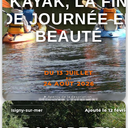
KAYAK, LA FIN
DE JOURNÉE E
BEAUTÉ
DU 13 JUILLET
AU
24 AOÛT 2026
Aperçu de la description
DÉCOUVRIR L'ÉVÉNEMENT
Ajouté le 12 févri
Isigny-sur-mer