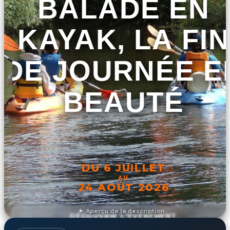
BALADE EN
KAYAK, LA FIN
DE JOURNÉE E
BEAUTÉ
DU 6 JUILLET
AU
24 AOÛT 2026
Aperçu de la description
DÉCOUVRIR L'ÉVÉNEMENT