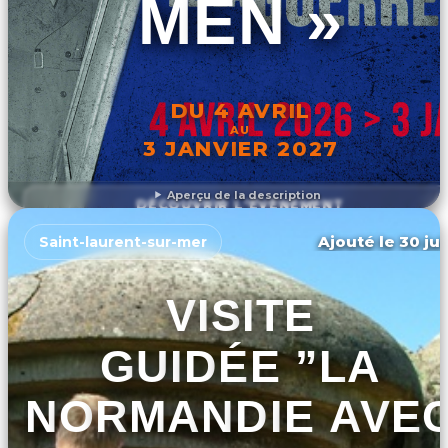
MEN »
DU 4 AVRIL
AU
3 JANVIER 2027
Aperçu de la description
DÉCOUVRIR L'ÉVÉNEMENT
Ajouté le 30 jui
Saint-laurent-sur-mer
VISITE
GUIDÉE ”LA
NORMANDIE AVE