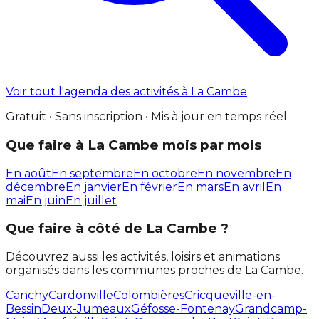
Voir tout l'agenda des activités à La Cambe
Gratuit • Sans inscription • Mis à jour en temps réel
Que faire à La Cambe mois par mois
En août
En septembre
En octobre
En novembre
En
décembre
En janvier
En février
En mars
En avril
En
mai
En juin
En juillet
Que faire à côté de La Cambe ?
Découvrez aussi les activités, loisirs et animations
organisés dans les communes proches de La Cambe.
Canchy
Cardonville
Colombières
Cricqueville-en-
Bessin
Deux-Jumeaux
Géfosse-Fontenay
Grandcamp-