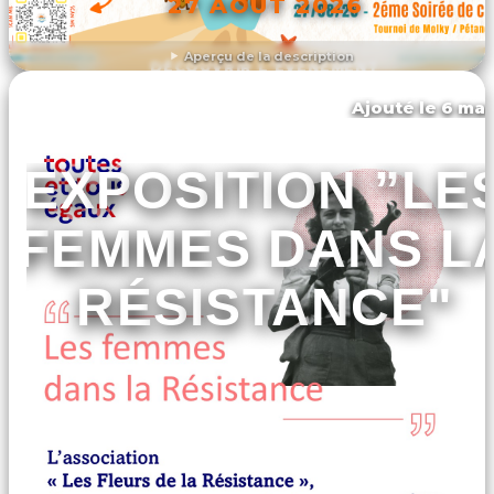
27 AOÛT 2026
Aperçu de la description
DÉCOUVRIR L'ÉVÉNEMENT
Ajouté le 6 mar
Saint-laurent-sur-mer
EXPOSITION ”LE
FEMMES DANS L
RÉSISTANCE"