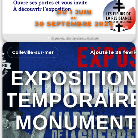
DU 1 JUIN
AU
30 SEPTEMBRE 2026
Aperçu de la description
DÉCOUVRIR L'ÉVÉNEMENT
Ajouté le 26 févrie
Colleville-sur-mer
EXPOSITION
TEMPORAIR
« MONUMENT