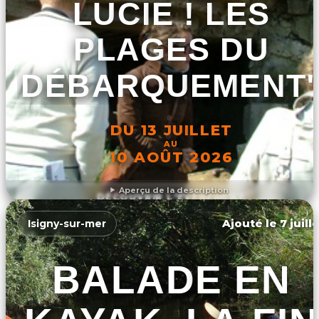
LUCIE ! LES
PLAGES DU
DÉBARQUEMENT
DU 13 JUILLET
AU
10 AOÛT 2026
Aperçu de la description
DÉCOUVRIR L'ÉVÉNEMENT
Ajouté le 7 juill
Isigny-sur-mer
BALADE EN