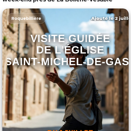
Ajouté le 2 juill
Roquebillière
VISITE GUIDÉE
DE L'ÉGLISE
SAINT-MICHEL-DE-GAS