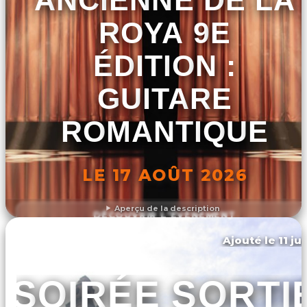
ROYA 9E
ÉDITION :
GUITARE
ROMANTIQUE
LE 17 AOÛT 2026
Aperçu de la description
DÉCOUVRIR L'ÉVÉNEMENT
Ajouté le 11 ju
Breil-sur-roya
SOIRÉE SORTI