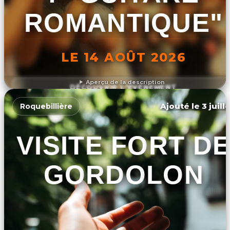
ROMANTIQUE"
LE 14 AOÛT 2026
Aperçu de la description
DÉCOUVRIR L'ÉVÉNEMENT
Ajouté le 3 juill
Roquebillière
VISITE FORT DE
GORDOLON