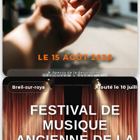
LE 15 AOÛT 2026
Aperçu de la description
DÉCOUVRIR L'ÉVÉNEMENT
Ajouté le 10 juill
Breil-sur-roya
FESTIVAL DE
MUSIQUE
ANCIENNE DE LA