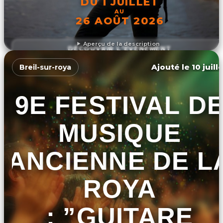
DU 1 JUILLET
AU
26 AOÛT 2026
Aperçu de la description
DÉCOUVRIR L'ÉVÉNEMENT
Ajouté le 10 juill
Breil-sur-roya
9E FESTIVAL D
MUSIQUE
ANCIENNE DE L
ROYA
: ”GUITARE