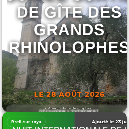
DE GÎTE DES
GRANDS
RHINOLOPHE
LE 28 AOÛT 2026
Aperçu de la description
DÉCOUVRIR L'ÉVÉNEMENT
Ajouté le 23 jui
Breil-sur-roya