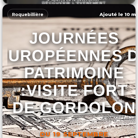
DÉCOUVRIR L'ÉVÉNEMENT
Ajouté le 10 ma
Roquebillière
JOURNÉES
EUROPÉENNES 
PATRIMOINE
:VISITE FORT
DE GORDOLON
DU 19 SEPTEMBRE