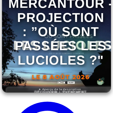
MERCANTOUR -
PROJECTION
: ”OÙ SONT
PASSÉES LES
LUCIOLES ?"
LE 8 AOÛT 2026
Aperçu de la description
DÉCOUVRIR L'ÉVÉNEMENT