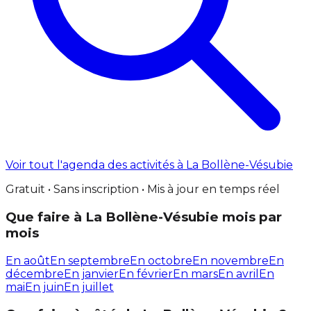
Voir tout l'agenda des activités à La Bollène-Vésubie
Gratuit • Sans inscription • Mis à jour en temps réel
Que faire à La Bollène-Vésubie mois par
mois
En août
En septembre
En octobre
En novembre
En
décembre
En janvier
En février
En mars
En avril
En
mai
En juin
En juillet