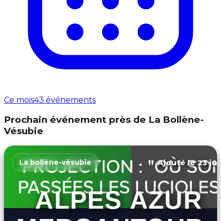
Ce mois
43 événements
Prochain événement près de La Bollène-
Vésubie
Ajouté le 23 jui
La bollène-vésubie
ALPES AZUR