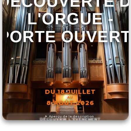
DÉCOUVERTE 
L'ORGUE -
PORTE OUVERT
DU 18 JUILLET
AU
8 AOÛT 2026
Aperçu de la description
DÉCOUVRIR L'ÉVÉNEMENT