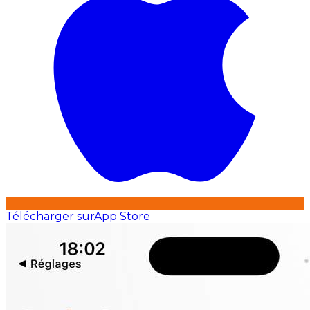
Télécharger sur
App Store