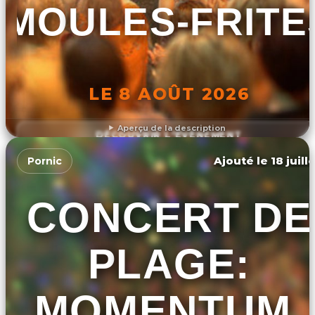
MOULES-FRITE
LE 8 AOÛT 2026
Aperçu de la description
DÉCOUVRIR L'ÉVÉNEMENT
Ajouté le 18 juill
Pornic
CONCERT DE
PLAGE:
MOMENTUM,