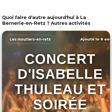
Quoi faire d'autre aujourd'hui à La
Bernerie-en-Retz ? Autres activités
Ajouté le 6 aoû
Les moutiers-en-retz
CONCERT
D'ISABELLE
THULEAU ET
SOIRÉE