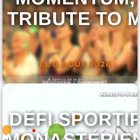
TRIBUTE TO 
LE 8 AOÛT 2026
Aperçu de la description
DÉCOUVRIR L'ÉVÉNEMENT
Ajouté le 6 aoû
Les moutiers-en-retz
DÉFI SPORTI
MONASTÉRIE