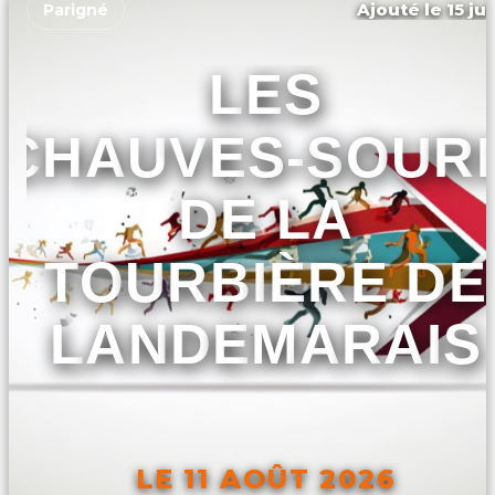
Ajouté le 15 ju
Parigné
LES
CHAUVES-SOURI
DE LA
TOURBIÈRE DE
LANDEMARAIS
LE 11 AOÛT 2026