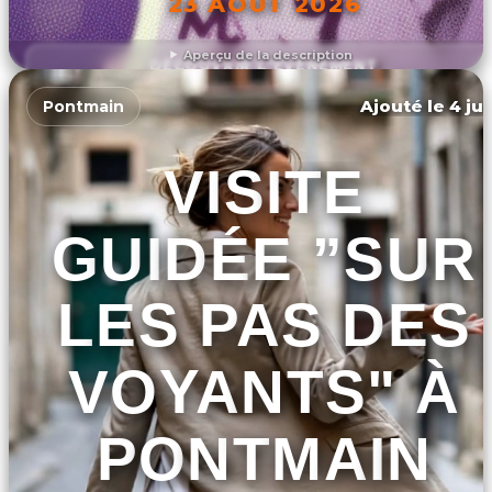
23 AOÛT 2026
Aperçu de la description
DÉCOUVRIR L'ÉVÉNEMENT
Ajouté le 4 jui
Pontmain
VISITE
GUIDÉE ”SUR
LES PAS DES
VOYANTS" À
PONTMAIN