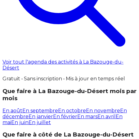
Voir tout l'agenda des activités à La Bazouge-du-
Désert
Gratuit • Sans inscription • Mis à jour en temps réel
Que faire à La Bazouge-du-Désert mois par
mois
En août
En septembre
En octobre
En novembre
En
décembre
En janvier
En février
En mars
En avril
En
mai
En juin
En juillet
Que faire à côté de La Bazouge-du-Désert