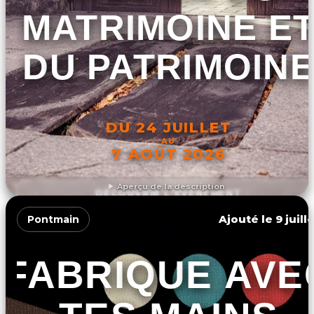
MATRIMOINE E
DU PATRIMOINE
DU 24 JUILLET
AU
7 AOÛT 2026
Aperçu de la description
DÉCOUVRIR L'ÉVÉNEMENT
Ajouté le 9 juill
Pontmain
FABRIQUE AVE