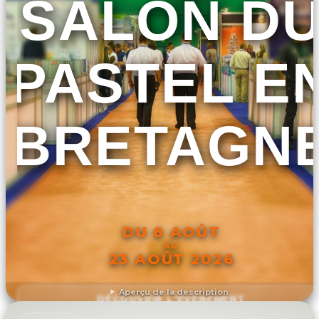
SALON D
PASTEL E
BRETAGN
DU 8 AOÛT
AU
23 AOÛT 2026
Aperçu de la description
DÉCOUVRIR L'ÉVÉNEMENT