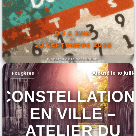
DU 5 JUIN
AU
20 SEPTEMBRE 2026
Aperçu de la description
DÉCOUVRIR L'ÉVÉNEMENT
Ajouté le 10 juill
Fougères
CONSTELLATION
EN VILLE –
ATELIER DU