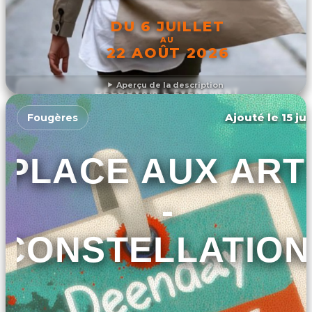
DU 6 JUILLET
AU
22 AOÛT 2026
Aperçu de la description
DÉCOUVRIR L'ÉVÉNEMENT
Ajouté le 15 ju
Fougères
PLACE AUX ART
-
CONSTELLATION