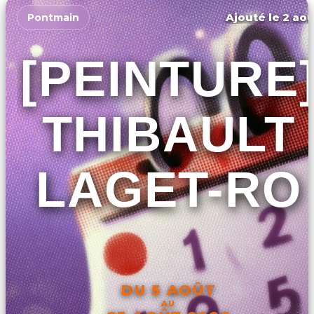
Ajouté le 2 aoû
Pontmain
[PEINTURE
THIBAULT
LAGET-RO
DU 5 AOÛT
AU