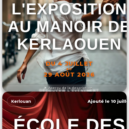
L'EXPOSITION
AU MANOIR D
KERLAOUEN
DU 4 JUILLET
AU
29 AOÛT 2026
Aperçu de la description
DÉCOUVRIR L'ÉVÉNEMENT
Ajouté le 10 juill
Kerlouan
ÉCOLE DES