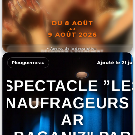
DU 8 AOÛT
AU
9 AOÛT 2026
Aperçu de la description
DÉCOUVRIR L'ÉVÉNEMENT
Ajouté le 21 ju
Plouguerneau
SPECTACLE ”LE
NAUFRAGEURS 
AR