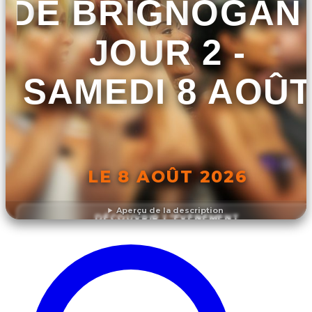
DE BRIGNOGAN 
JOUR 2 -
SAMEDI 8 AOÛT
LE 8 AOÛT 2026
Aperçu de la description
DÉCOUVRIR L'ÉVÉNEMENT