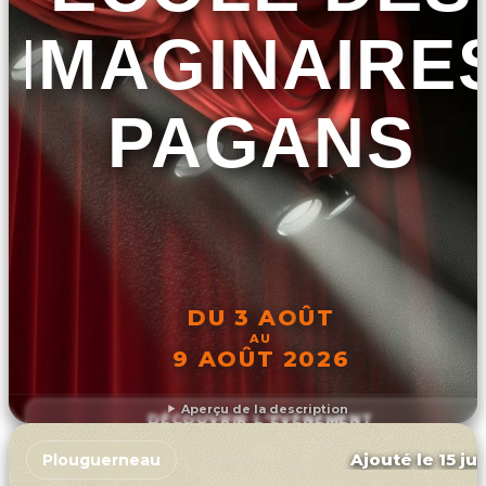
IMAGINAIRE
PAGANS
DU 3 AOÛT
AU
9 AOÛT 2026
Aperçu de la description
DÉCOUVRIR L'ÉVÉNEMENT
Ajouté le 15 ju
Plouguerneau