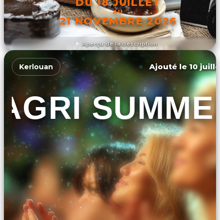
DU 18 JUILLET
AU
21 NOVEMBRE 2026
Aperçu de la description
DÉCOUVRIR L'ÉVÉNEMENT
Ajouté le 10 juill
Kerlouan
AGRI SUMME