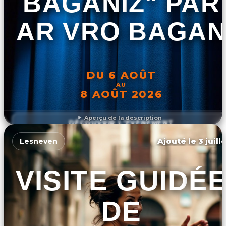
BAGANIZ" PAR
AR VRO BAGAN
DU 6 AOÛT
AU
8 AOÛT 2026
Aperçu de la description
DÉCOUVRIR L'ÉVÉNEMENT
Ajouté le 3 juill
Lesneven
VISITE GUIDÉ
DE