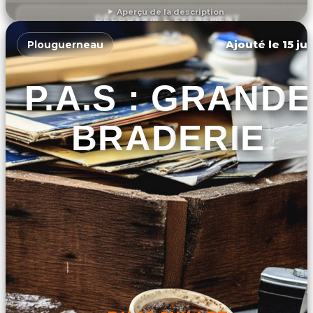
Aperçu de la description
DÉCOUVRIR L'ÉVÉNEMENT
Ajouté le 15 ju
Plouguerneau
P.A.S : GRANDE
BRADERIE