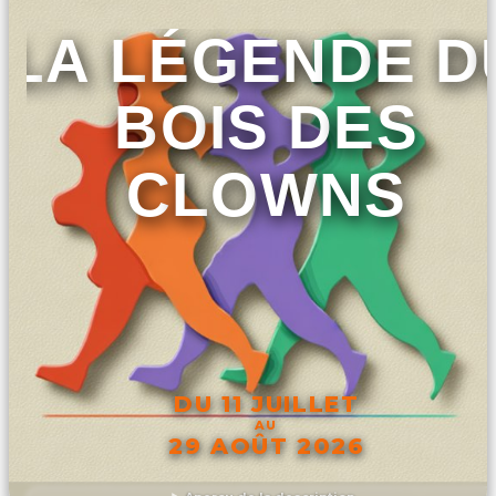
LA LÉGENDE D
BOIS DES
CLOWNS
DU 11 JUILLET
AU
29 AOÛT 2026