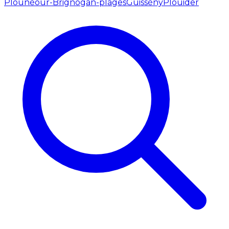
Plounéour-Brignogan-plages
Guissény
Plouider