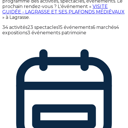
programme des activités, spectacles, événements. Le
prochain rendez-vous ? L'événement «
VISITE
GUIDÉE - LAGRASSE ET SES PLAFONDS MÉDIÉVAUX
» à Lagrasse.
34 activités
23 spectacles
15 événements
6 marchés
4
expositions
3 événements patrimoine