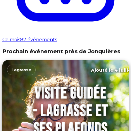
Ce mois
87 événements
Prochain événement près de Jonquières
Ajouté le 4 juill
Lagrasse
VISITE GUIDÉE
- LAGRASSE ET
SES PLAFONDS