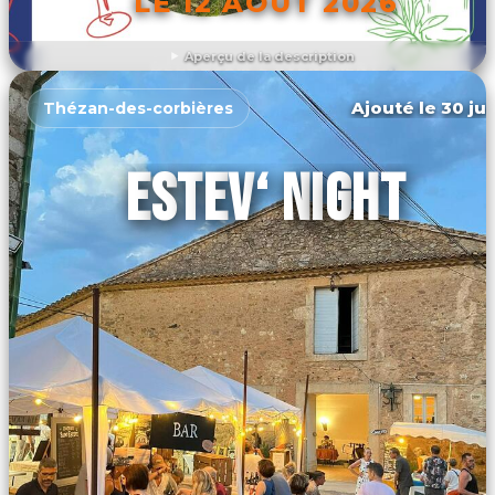
LE 12 AOÛT 2026
Aperçu de la description
DÉCOUVRIR L'ÉVÉNEMENT
Ajouté le 30 jui
Thézan-des-corbières
ESTEV‘ NIGHT