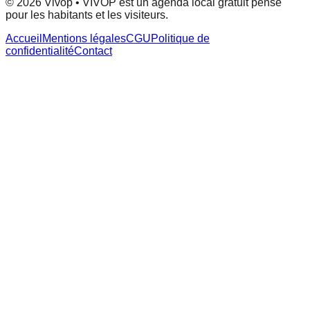
© 2026 Vivop • VIVOP est un agenda local gratuit pensé
pour les habitants et les visiteurs.
Accueil
Mentions légales
CGU
Politique de
confidentialité
Contact