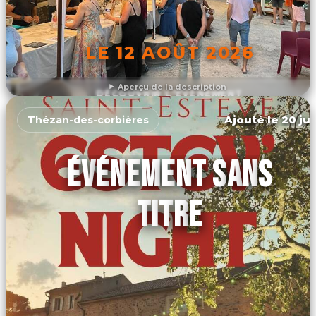
LE 12 AOÛT 2026
Aperçu de la description
DÉCOUVRIR L'ÉVÉNEMENT
Ajouté le 20 jui
Thézan-des-corbières
ÉVÉNEMENT SANS
TITRE