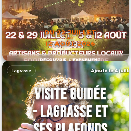
DU 22 JUILLET
AU
12 AOÛT 2026
DÉCOUVRIR L'ÉVÉNEMENT
Ajouté le 4 juill
Lagrasse
VISITE GUIDÉE
- LAGRASSE ET
SES PLAFONDS