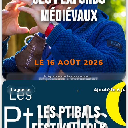
MÉDIÉVAUX
LE 16 AOÛT 2026
Aperçu de la description
DÉCOUVRIR L'ÉVÉNEMENT
Ajouté le 6 jui
Lagrasse
LES PTIBALS