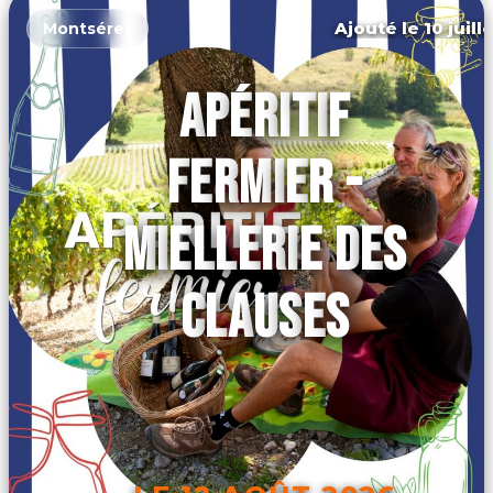
Ajouté le 10 juill
Montséret
APÉRITIF
FERMIER -
MIELLERIE DES
CLAUSES