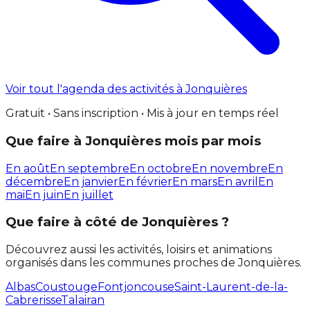
Voir tout l'agenda des activités à Jonquières
Gratuit • Sans inscription • Mis à jour en temps réel
Que faire à Jonquières mois par mois
En août
En septembre
En octobre
En novembre
En
décembre
En janvier
En février
En mars
En avril
En
mai
En juin
En juillet
Que faire à côté de Jonquières ?
Découvrez aussi les activités, loisirs et animations
organisés dans les communes proches de Jonquières.
Albas
Coustouge
Fontjoncouse
Saint-Laurent-de-la-
Cabrerisse
Talairan