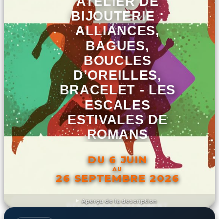
ATELIER DE
BIJOUTERIE :
ALLIANCES,
BAGUES,
BOUCLES
D’OREILLES,
BRACELET - LES
ESCALES
ESTIVALES DE
ROMANS
DU 6 JUIN
AU
26 SEPTEMBRE 2026
Aperçu de la description
DÉCOUVRIR L'ÉVÉNEMENT