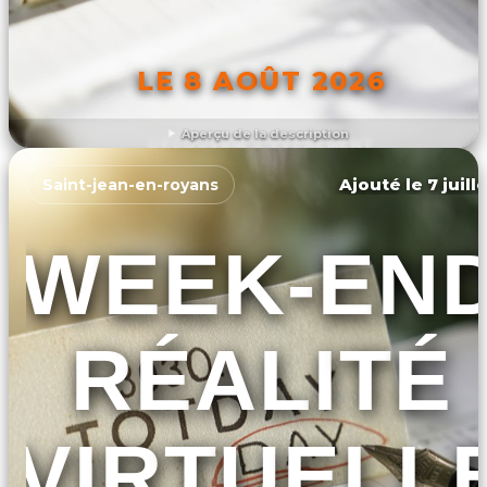
LE 8 AOÛT 2026
Aperçu de la description
DÉCOUVRIR L'ÉVÉNEMENT
Ajouté le 7 juill
Saint-jean-en-royans
WEEK-EN
RÉALITÉ
VIRTUELL