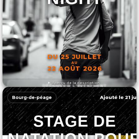
DU 25 JUILLET
AU
22 AOÛT 2026
Aperçu de la description
DÉCOUVRIR L'ÉVÉNEMENT
Ajouté le 21 ju
Bourg-de-péage
STAGE DE
NATATION POU