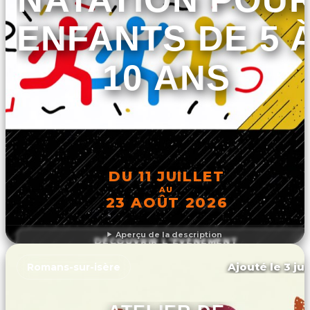
ENFANTS DE 5 
10 ANS
DU 11 JUILLET
AU
23 AOÛT 2026
Aperçu de la description
DÉCOUVRIR L'ÉVÉNEMENT
Ajouté le 3 ju
Romans-sur-isère