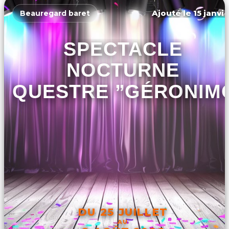
Ajouté le 15 janvi
Beauregard baret
SPECTACLE
NOCTURNE
ÉQUESTRE ”GÉRONIM
DU 25 JUILLET
AU