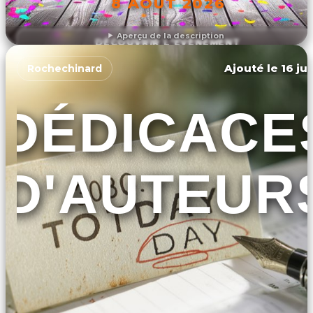
8 AOÛT 2026
Aperçu de la description
DÉCOUVRIR L'ÉVÉNEMENT
Ajouté le 16 ju
Rochechinard
DÉDICACE
D'AUTEUR