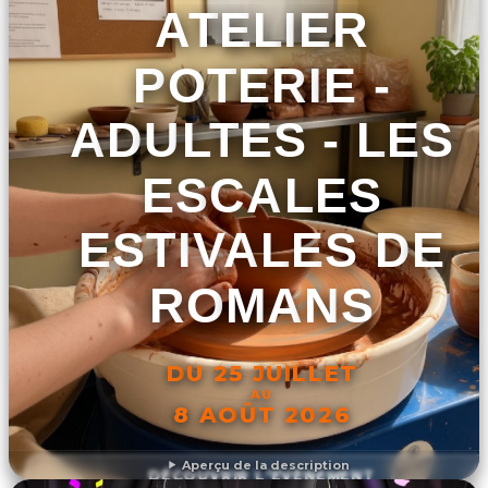
ATELIER
POTERIE -
ADULTES - LES
ESCALES
ESTIVALES DE
ROMANS
DU 25 JUILLET
AU
8 AOÛT 2026
Aperçu de la description
DÉCOUVRIR L'ÉVÉNEMENT