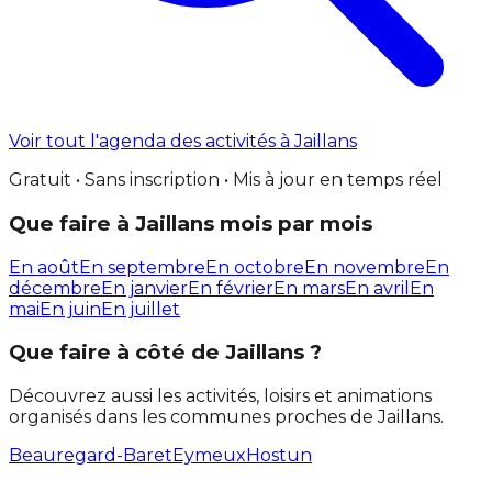
Voir tout l'agenda des activités à Jaillans
Gratuit • Sans inscription • Mis à jour en temps réel
Que faire à Jaillans mois par mois
En août
En septembre
En octobre
En novembre
En
décembre
En janvier
En février
En mars
En avril
En
mai
En juin
En juillet
Que faire à côté de Jaillans ?
Découvrez aussi les activités, loisirs et animations
organisés dans les communes proches de Jaillans.
Beauregard-Baret
Eymeux
Hostun