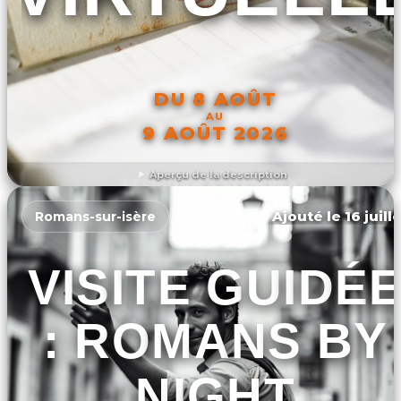
DU 8 AOÛT
AU
9 AOÛT 2026
Aperçu de la description
DÉCOUVRIR L'ÉVÉNEMENT
Ajouté le 16 juill
Romans-sur-isère
VISITE GUIDÉ
: ROMANS BY
NIGHT