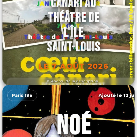
CANARI AU
THÉÂTRE DE
L'ÎLE
SAINT-LOUIS
LE 7 AOÛT 2026
Aperçu de la description
DÉCOUVRIR L'ÉVÉNEMENT
Ajouté le 12 ju
Paris 19e
NOÉ