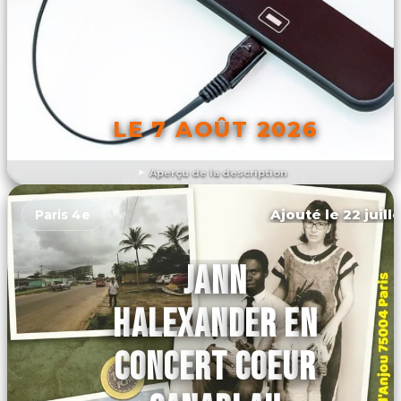
LE 7 AOÛT 2026
Aperçu de la description
DÉCOUVRIR L'ÉVÉNEMENT
Ajouté le 22 juill
Paris 4e
JANN
HALEXANDER EN
CONCERT COEUR