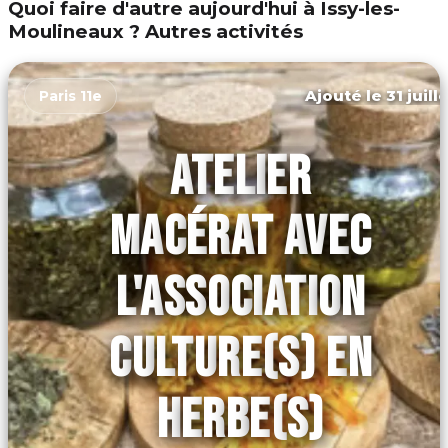
Quoi faire d'autre aujourd'hui à Issy-les-
Moulineaux ? Autres activités
Ajouté le 31 juill
Paris 11e
ATELIER
MACÉRAT AVEC
L'ASSOCIATION
CULTURE(S) EN
HERBE(S)