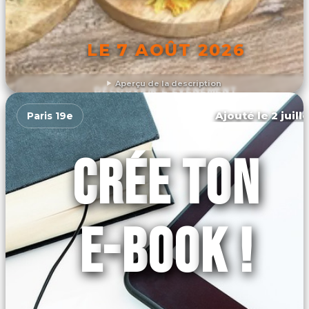
LE 7 AOÛT 2026
Aperçu de la description
DÉCOUVRIR L'ÉVÉNEMENT
Ajouté le 2 juill
Paris 19e
CRÉE TON
E-BOOK !