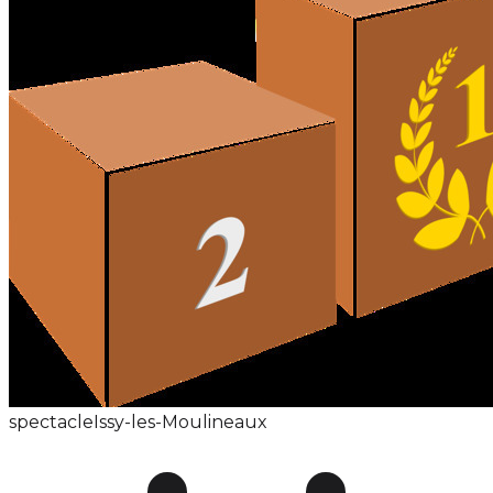
spectacle
Issy-les-Moulineaux