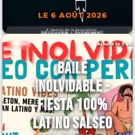
LE 6 AOÛT 2026
Aperçu de la description
DÉCOUVRIR L'ÉVÉNEMENT
Ajouté le 3 aoû
Pantin
BAILE
INOLVIDABLE -
FIESTA 100%
LATINO SALSEO