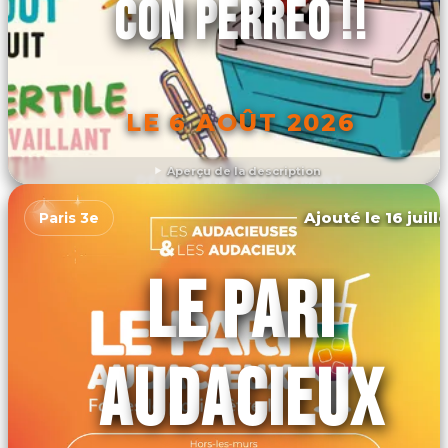
CON PERREO !!
LE 6 AOÛT 2026
Aperçu de la description
DÉCOUVRIR L'ÉVÉNEMENT
Ajouté le 16 juill
Paris 3e
LE PARI
AUDACIEUX