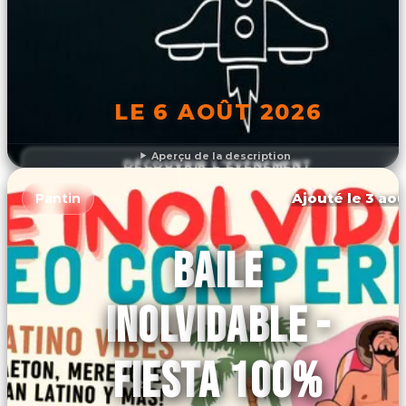
LE 6 AOÛT 2026
Aperçu de la description
DÉCOUVRIR L'ÉVÉNEMENT
Ajouté le 3 aoû
Pantin
BAILE
INOLVIDABLE -
FIESTA 100%