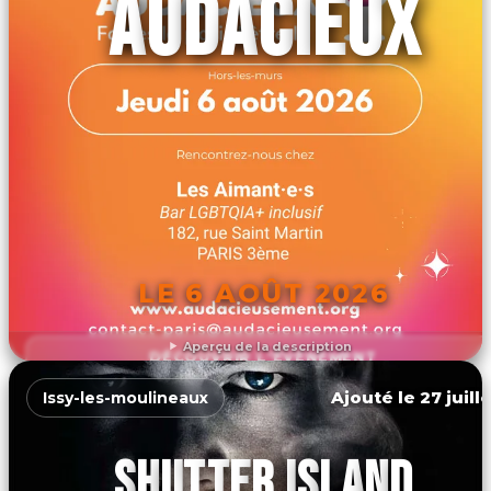
AUDACIEUX
LE 6 AOÛT 2026
Aperçu de la description
DÉCOUVRIR L'ÉVÉNEMENT
Ajouté le 27 juill
Issy-les-moulineaux
SHUTTER ISLAND