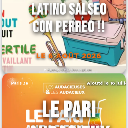
LATINO SALSEO
CON PERREO !!
LE 6 AOÛT 2026
Aperçu de la description
DÉCOUVRIR L'ÉVÉNEMENT
Ajouté le 16 juill
Paris 3e
LE PARI