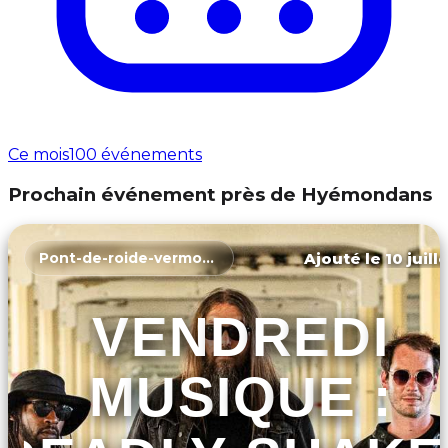
Ce mois
100 événements
Prochain événement près de Hyémondans
Ajouté le 10 juill
Pont-de-roide-vermondans
VENDREDI
MUSIQUE :