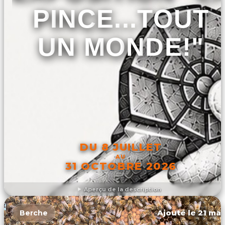
PINCE...TOUT
UN MONDE!"
DU 8 JUILLET
AU
31 OCTOBRE 2026
Aperçu de la description
DÉCOUVRIR L'ÉVÉNEMENT
Ajouté le 21 mar
Berche