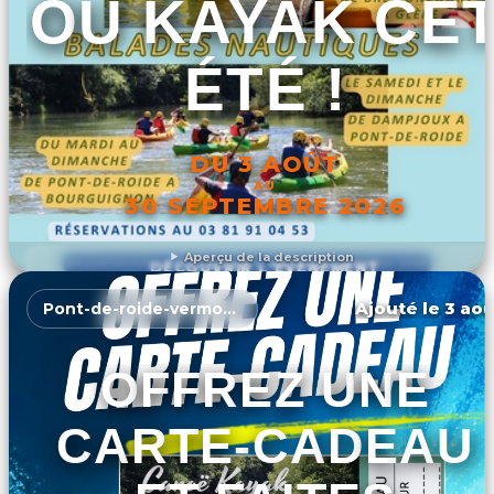
OU KAYAK CE
ÉTÉ !
DU 3 AOÛT
AU
30 SEPTEMBRE 2026
Aperçu de la description
DÉCOUVRIR L'ÉVÉNEMENT
Ajouté le 3 aoû
Pont-de-roide-vermondans
OFFREZ UNE
CARTE-CADEAU