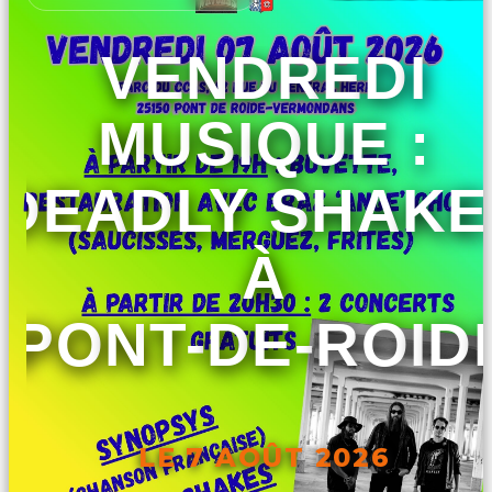
VENDREDI
MUSIQUE :
DEADLY SHAKE
À
PONT-DE-ROID
LE 7 AOÛT 2026