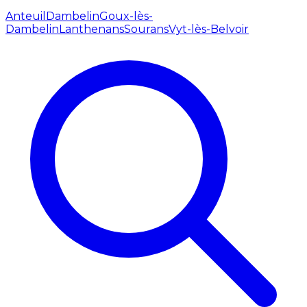
Anteuil
Dambelin
Goux-lès-
Dambelin
Lanthenans
Sourans
Vyt-lès-Belvoir