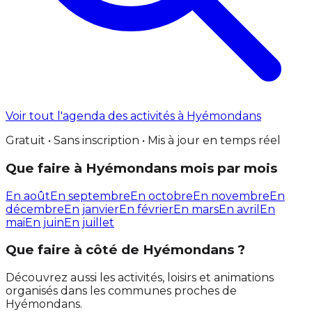
Voir tout l'agenda des activités à Hyémondans
Gratuit • Sans inscription • Mis à jour en temps réel
Que faire à Hyémondans mois par mois
En août
En septembre
En octobre
En novembre
En
décembre
En janvier
En février
En mars
En avril
En
mai
En juin
En juillet
Que faire à côté de Hyémondans ?
Découvrez aussi les activités, loisirs et animations
organisés dans les communes proches de
Hyémondans.