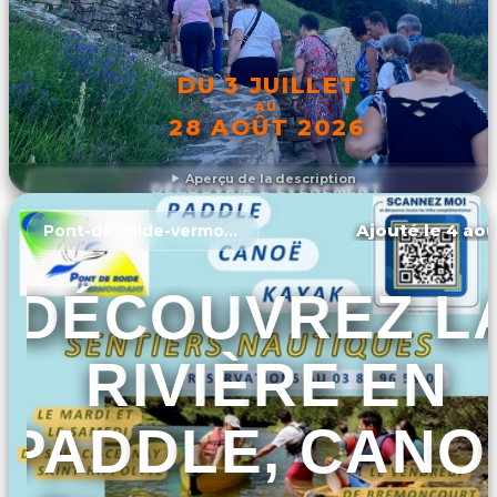
DU 3 JUILLET
AU
28 AOÛT 2026
Aperçu de la description
DÉCOUVRIR L'ÉVÉNEMENT
Ajouté le 4 aoû
Pont-de-roide-vermondans
DÉCOUVREZ L
RIVIÈRE EN
PADDLE, CANO