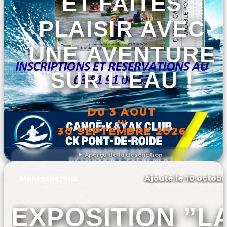
ET FAITES
PLAISIR AVEC
UNE AVENTURE
SUR L'EAU !
DU 3 AOÛT
AU
30 SEPTEMBRE 2026
Aperçu de la description
DÉCOUVRIR L'ÉVÉNEMENT
Ajouté le 10 octobr
Montécheroux
EXPOSITION ”L