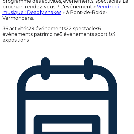
programme des activités, événements, spectacles. Le
prochain rendez-vous ? L'événement «
Vendredi
musique : Deadly shakes
» à Pont-de-Roide-
Vermondans.
36 activités
29 événements
22 spectacles
6
événements patrimoine
5 événements sportifs
4
expositions