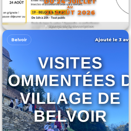
DU 24 JUILLET
AU
21 AOÛT 2026
Aperçu de la description
DÉCOUVRIR L'ÉVÉNEMENT
Ajouté le 3 avr
Belvoir
VISITES
COMMENTÉES 
VILLAGE DE
BELVOIR