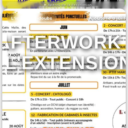
Aperçu de la description
DÉCOUVRIR L'ÉVÉNEMENT
Ajouté le 8 juill
L'isle-sur-le-doubs
AFTERWORK 
L'EXTENSIO