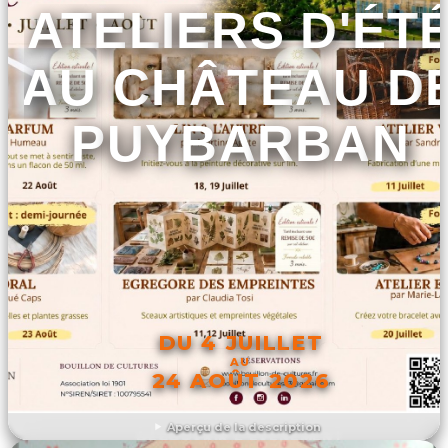
ATELIERS D'ÉT
AU CHÂTEAU D
PUYBARBAN
DU 4 JUILLET
AU
24 AOÛT 2026
Aperçu de la description
DÉCOUVRIR L'ÉVÉNEMENT