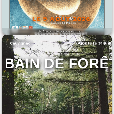
LE 9 AOÛT 2026
Aperçu de la description
DÉCOUVRIR L'ÉVÉNEMENT
Ajouté le 31 juill
Cauvignac
BAIN DE FORÊ