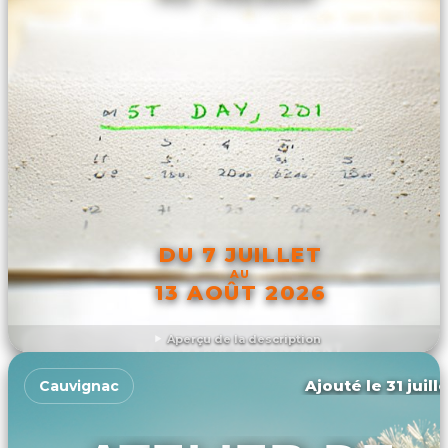
DU 7 JUILLET
AU
13 AOÛT 2026
Aperçu de la description
DÉCOUVRIR L'ÉVÉNEMENT
Ajouté le 31 juill
Cauvignac