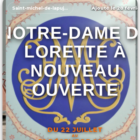
Ajouté le 28 févrie
Saint-michel-de-lapujade
NOTRE-DAME D
LORETTE À
NOUVEAU
OUVERTE
DU 22 JUILLET
AU