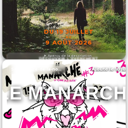
DU 19 JUILLET
AU
9 AOÛT 2026
Aperçu de la description
DÉCOUVRIR L'ÉVÉNEMENT
Ajouté le 10 ju
Saint-hilaire-de-la-noaille
LE MANARCH