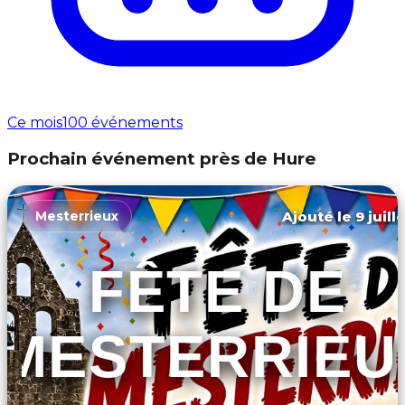
Ce mois
100 événements
Prochain événement près de Hure
Ajouté le 9 juill
Mesterrieux
FÊTE DE
MESTERRIEU