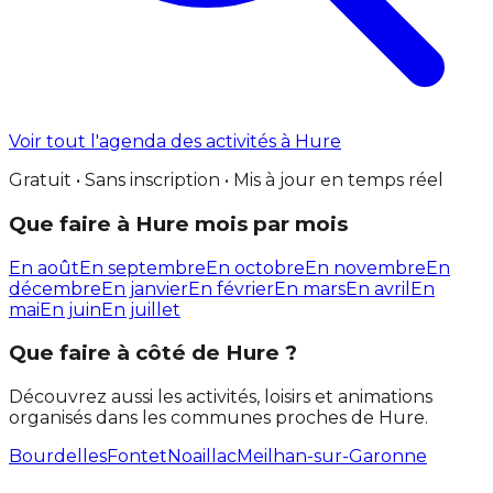
Voir tout l'agenda des activités à Hure
Gratuit • Sans inscription • Mis à jour en temps réel
Que faire à Hure mois par mois
En août
En septembre
En octobre
En novembre
En
décembre
En janvier
En février
En mars
En avril
En
mai
En juin
En juillet
Que faire à côté de Hure ?
Découvrez aussi les activités, loisirs et animations
organisés dans les communes proches de Hure.
Bourdelles
Fontet
Noaillac
Meilhan-sur-Garonne