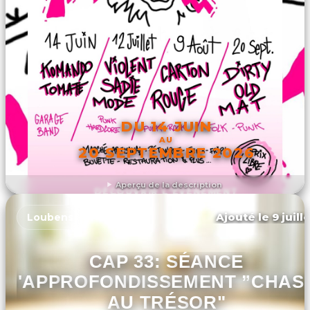
DU 14 JUIN
AU
20 SEPTEMBRE 2026
Aperçu de la description
DÉCOUVRIR L'ÉVÉNEMENT
Ajouté le 9 juill
Loubens
CAP 33: SÉANCE
D'APPROFONDISSEMENT ”CHAS
AU TRÉSOR"