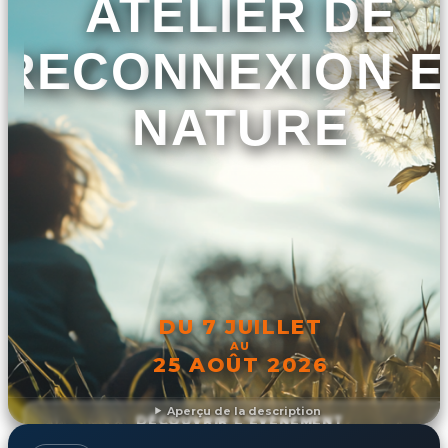
ATELIER DE
RECONNEXION E
NATURE
DU 7 JUILLET
AU
25 AOÛT 2026
Aperçu de la description
DÉCOUVRIR L'ÉVÉNEMENT