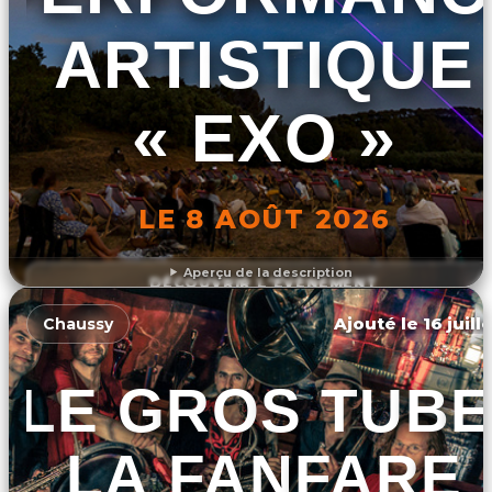
ARTISTIQUE
« EXO »
LE 8 AOÛT 2026
Aperçu de la description
DÉCOUVRIR L'ÉVÉNEMENT
Ajouté le 16 juill
Chaussy
LE GROS TUBE
LA FANFARE