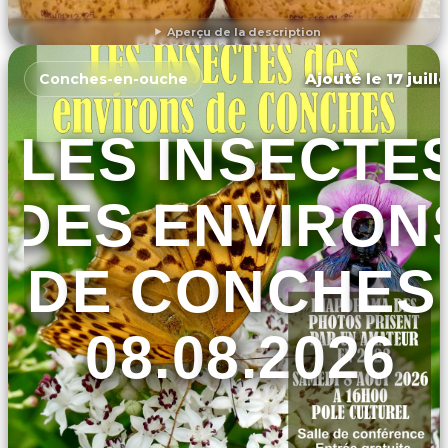
Aperçu de la description
DÉCOUVRIR L'ÉVÉNEMENT
Ajouté le 17 juill
Conches-en-ouche
LES INSECTE
DES ENVIRON
DE CONCHES
08.08.2026