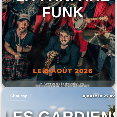
FUNK
LE 8 AOÛT 2026
Aperçu de la description
DÉCOUVRIR L'ÉVÉNEMENT
Ajouté le 27 avr
Chaussy
LES GARDIEN