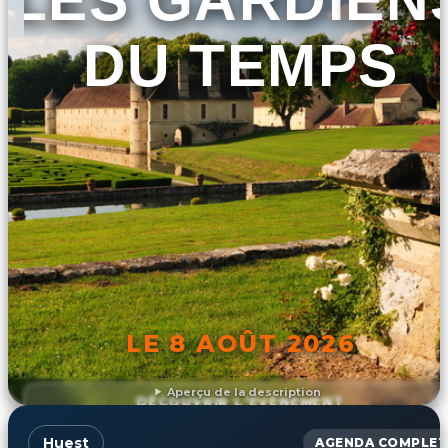
DU TEMPS
LE 8 AOÛT 2026
Aperçu de la description
DÉCOUVRIR L'ÉVÉNEMENT
Huest
AGENDA COMPLET