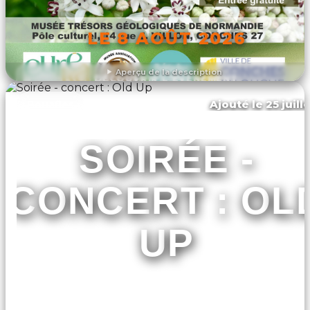
LE 8 AOÛT 2026
Aperçu de la description
DÉCOUVRIR L'ÉVÉNEMENT
Ajouté le 25 juill
Bouafles
SOIRÉE -
CONCERT : OL
UP