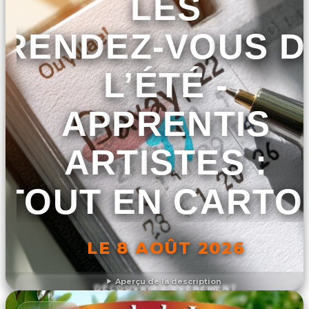
LES
RENDEZ-VOUS D
L’ÉTÉ -
APPRENTIS
ARTISTES :
TOUT EN CARTO
LE 8 AOÛT 2026
Aperçu de la description
DÉCOUVRIR L'ÉVÉNEMENT