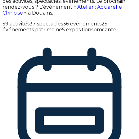
des activités, spectacles, événements. Le prochain
rendez-vous ? L'événement «
Atelier : Aquarelle
Chinoise
» à Douains.
59 activités
37 spectacles
36 événements
25
événements patrimoine
5 expositions
brocante