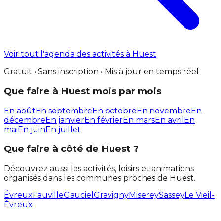
Voir tout l'agenda des activités à Huest
Gratuit • Sans inscription • Mis à jour en temps réel
Que faire à Huest mois par mois
En août
En septembre
En octobre
En novembre
En
décembre
En janvier
En février
En mars
En avril
En
mai
En juin
En juillet
Que faire à côté de Huest ?
Découvrez aussi les activités, loisirs et animations
organisés dans les communes proches de Huest.
Évreux
Fauville
Gauciel
Gravigny
Miserey
Sassey
Le Vieil-
Évreux