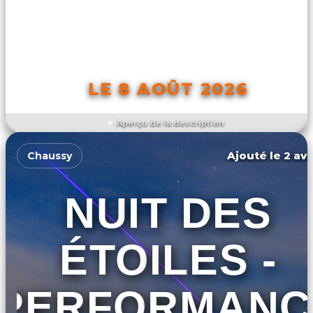
LE 8 AOÛT 2026
Aperçu de la description
DÉCOUVRIR L'ÉVÉNEMENT
Ajouté le 2 avr
Chaussy
NUIT DES
ÉTOILES -
PERFORMANC