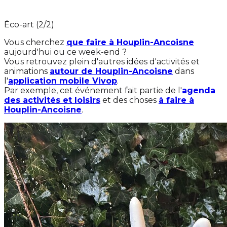
Éco-art (2/2)
Vous cherchez
que faire à Houplin-Ancoisne
aujourd'hui ou ce week-end ?
Vous retrouvez plein d'autres idées d'activités et
animations
autour de Houplin-Ancoisne
dans
l'
application mobile Vivop
.
Par exemple, cet événement fait partie de l'
agenda
des activités et loisirs
et des choses
à faire à
Houplin-Ancoisne
.