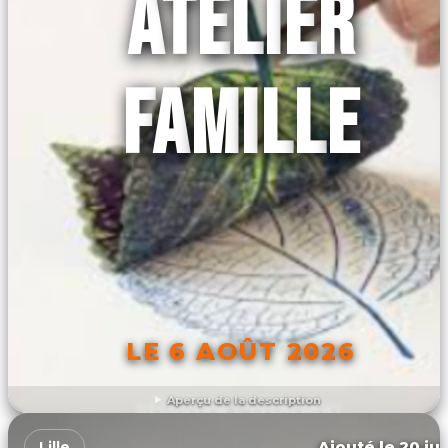
ATELIER
FAMILLE
LE 6 AOÛT 2026
Aperçu de la description
DÉCOUVRIR L'ÉVÉNEMENT
Ajouté le 20 jui
Lille