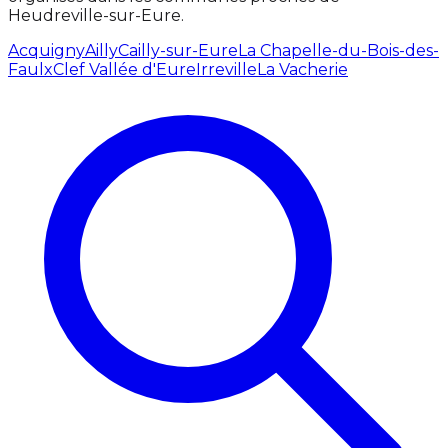
Heudreville-sur-Eure.
Acquigny
Ailly
Cailly-sur-Eure
La Chapelle-du-Bois-des-
Faulx
Clef Vallée d'Eure
Irreville
La Vacherie