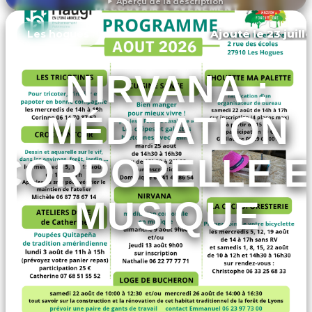
Aperçu de la description
DÉCOUVRIR L'ÉVÉNEMENT
Ajouté le 23 juill
Les hogues
NIRVANA :
MÉDITATION
CORPORELLE 
MUSIQUE