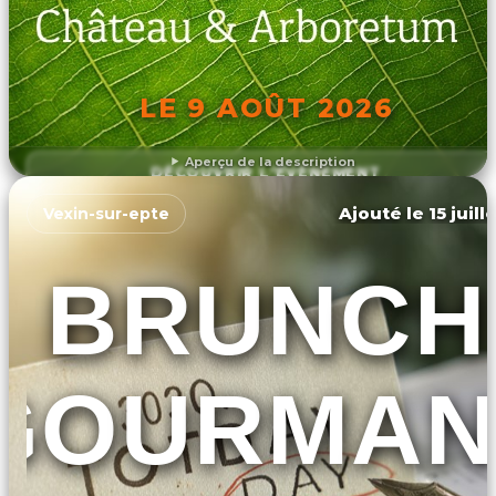
LE 9 AOÛT 2026
Aperçu de la description
DÉCOUVRIR L'ÉVÉNEMENT
Ajouté le 15 juill
Vexin-sur-epte
BRUNCH
GOURMAN