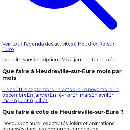
Voir tout l'agenda des activités à Heudreville-sur-
Eure
Gratuit • Sans inscription • Mis à jour en temps réel
Que faire à Heudreville-sur-Eure mois par
mois
En août
En septembre
En octobre
En novembre
En
décembre
En janvier
En février
En mars
En avril
En
mai
En juin
En juillet
Que faire à côté de Heudreville-sur-Eure ?
Découvrez aussi les activités, loisirs et animations
organisés dans les communes proches de