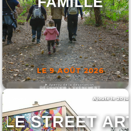
FAMILLE
LE 9 AOÛT 2026
Aperçu de la description
DÉCOUVRIR L'ÉVÉNEMENT
Ajouté le 20 jui
Rouen
LE STREET AR