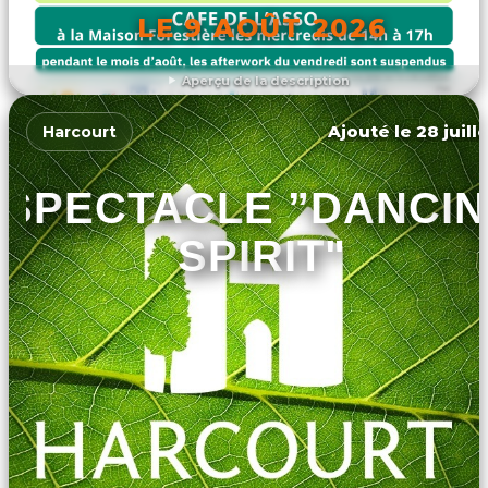
LE 9 AOÛT 2026
Aperçu de la description
DÉCOUVRIR L'ÉVÉNEMENT
Ajouté le 28 juill
Harcourt
SPECTACLE ”DANCI
SPIRIT"