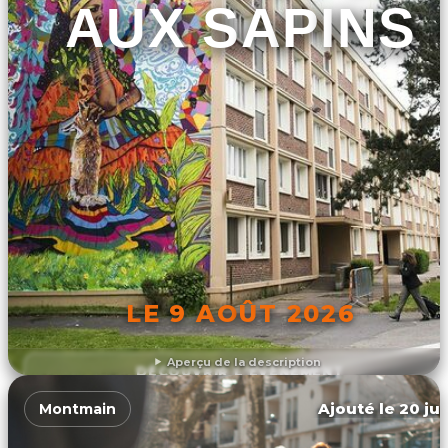
AUX SAPINS
LE 9 AOÛT 2026
Aperçu de la description
DÉCOUVRIR L'ÉVÉNEMENT
Ajouté le 20 jui
Montmain