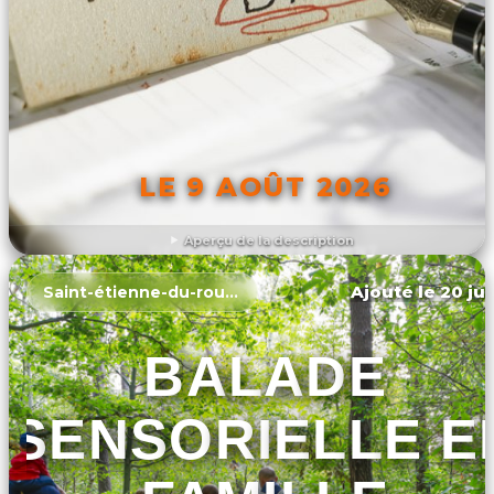
LE 9 AOÛT 2026
Aperçu de la description
DÉCOUVRIR L'ÉVÉNEMENT
Ajouté le 20 jui
Saint-étienne-du-rouvray
BALADE
SENSORIELLE E