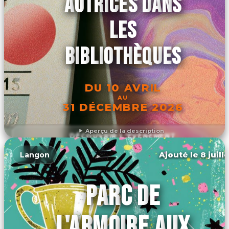
AUTRICES DANS
LES
BIBLIOTHÈQUES
DU 10 AVRIL
AU
31 DÉCEMBRE 2026
Aperçu de la description
DÉCOUVRIR L'ÉVÉNEMENT
Ajouté le 8 juill
Langon
PARC DE
L'ARMOIRE AUX