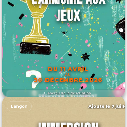
JEUX
DU 11 AVRIL
AU
30 DÉCEMBRE 2026
Aperçu de la description
DÉCOUVRIR L'ÉVÉNEMENT
Ajouté le 7 juill
Langon