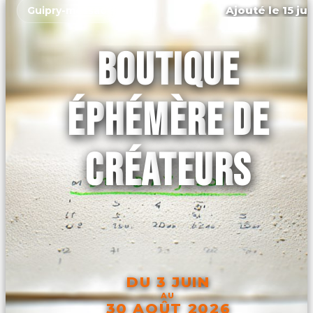
Ajouté le 15 ju
Guipry-messac
BOUTIQUE
ÉPHÉMÈRE DE
CRÉATEURS
DU 3 JUIN
AU
30 AOÛT 2026