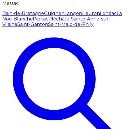
Messac.
Bain-de-Bretagne
Guignen
Langon
Lieuron
Lohéac
La
Noë-Blanche
Pipriac
Pléchâtel
Sainte-Anne-sur-
Vilaine
Saint-Ganton
Saint-Malo-de-Phily