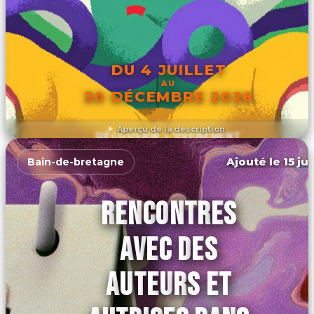
DU 4 JUILLET
AU
30 DÉCEMBRE 2026
Aperçu de la description
DÉCOUVRIR L'ÉVÉNEMENT
Ajouté le 15 ju
Bain-de-bretagne
RENCONTRES
AVEC DES
AUTEURS ET