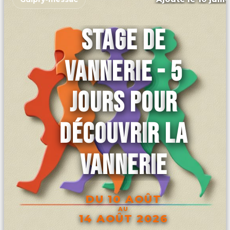
STAGE DE
VANNERIE - 5
JOURS POUR
DÉCOUVRIR LA
VANNERIE
DU 10 AOÛT
AU
14 AOÛT 2026