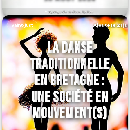
Aperçu de la description
DÉCOUVRIR L'ÉVÉNEMENT
Ajouté le 21 ju
Saint-just
LA DANSE
TRADITIONNELLE
EN BRETAGNE :
UNE SOCIÉTÉ EN
MOUVEMENT(S)