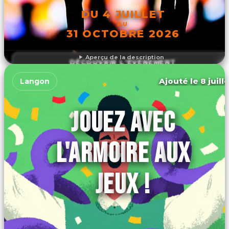
DU 4 JUILLET
AU
31 OCTOBRE 2026
Aperçu de la description
DÉCOUVRIR L'ÉVÉNEMENT
Ajouté le 8 juill
Langon
JOUEZ AVEC
L'ARMOIRE AUX
JEUX !