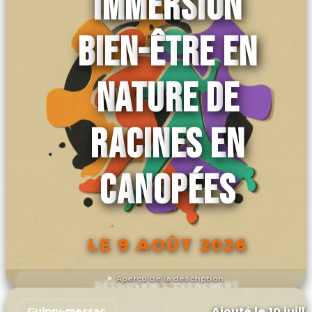
IMMERSION
BIEN-ÊTRE EN
NATURE DE
RACINES EN
CANOPÉES
LE 9 AOÛT 2026
Aperçu de la description
DÉCOUVRIR L'ÉVÉNEMENT
Ajouté le 10 juill
Guipry-messac