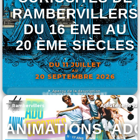
RAMBERVILLERS
DU 16 ÈME AU
20 ÈME SIÈCLES
DU 11 JUILLET
AU
20 SEPTEMBRE 2026
Aperçu de la description
DÉCOUVRIR L'ÉVÉNEMENT
Ajouté le 16 ju
Rambervillers
ANIMATIONS‘ AD