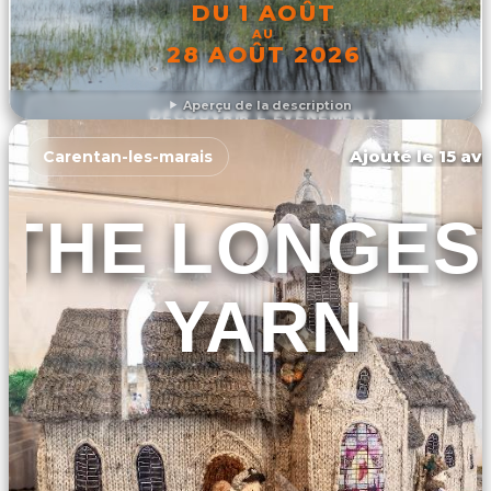
DU 1 AOÛT
AU
28 AOÛT 2026
Aperçu de la description
DÉCOUVRIR L'ÉVÉNEMENT
Ajouté le 15 avr
Carentan-les-marais
THE LONGES
YARN