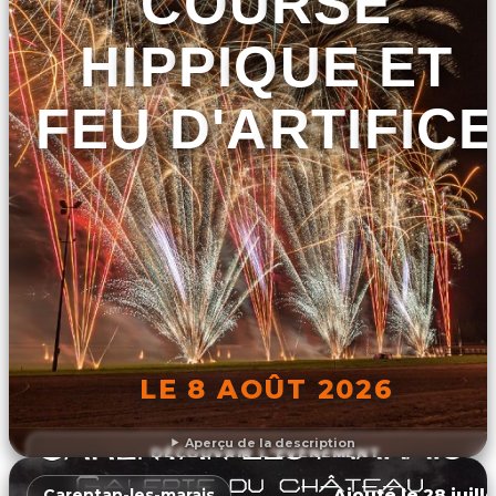
COURSE
HIPPIQUE ET
FEU D'ARTIFIC
LE 8 AOÛT 2026
Aperçu de la description
DÉCOUVRIR L'ÉVÉNEMENT
Ajouté le 28 juill
Carentan-les-marais