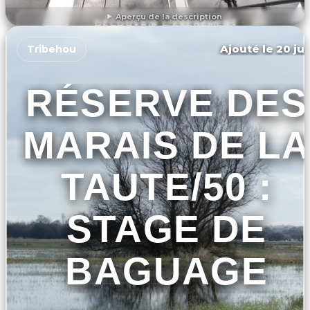
Aperçu de la description
DÉCOUVRIR L'ÉVÉNEMENT
Ajouté le 20 jui
Tribehou
RÉSERVE DES
MARAIS DE LA
TAUTE/50 :
STAGE DE
BAGUAGE