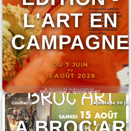
L'ART EN
CAMPAGNE
DU 7 JUIN
AU
15 AOÛT 2026
Aperçu de la description
DÉCOUVRIR L'ÉVÉNEMENT
Ajouté le 30 jui
Goviller
LA BROC'AR