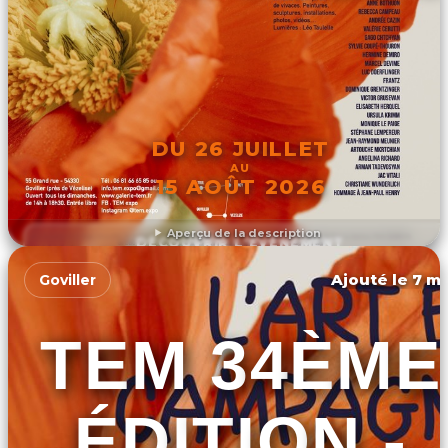
DU 26 JUILLET
AU
15 AOÛT 2026
Aperçu de la description
DÉCOUVRIR L'ÉVÉNEMENT
Ajouté le 7 ma
Goviller
TEM 34ÈME
ÉDITION -