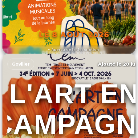
LE 8 AOÛT 2026
Aperçu de la description
DÉCOUVRIR L'ÉVÉNEMENT
Ajouté le 20 jui
Goviller
L'ART E
CAMPAGN