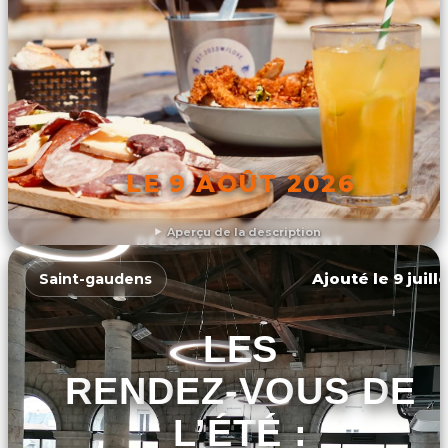
LE 9 AOÛT 2026
Aperçu de la description
DÉCOUVRIR L'ÉVÉNEMENT
Ajouté le 9 juill
Saint-gaudens
LES
RENDEZ-VOUS DE
L’ÉTÉ :