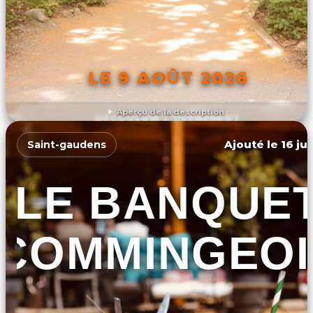
LE 9 AOÛT 2026
Aperçu de la description
DÉCOUVRIR L'ÉVÉNEMENT
Ajouté le 16 ju
Saint-gaudens
LE BANQUE
COMMINGEOI