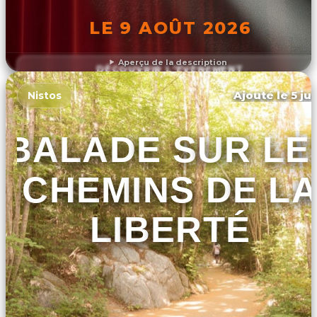
LE 9 AOÛT 2026
Aperçu de la description
DÉCOUVRIR L'ÉVÉNEMENT
Ajouté le 5 ju
Nistos
BALADE SUR LE
CHEMINS DE L
LIBERTÉ