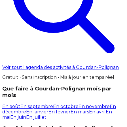
Voir tout l'agenda des activités à Gourdan-Polignan
Gratuit • Sans inscription • Mis à jour en temps réel
Que faire à Gourdan-Polignan mois par
mois
En août
En septembre
En octobre
En novembre
En
décembre
En janvier
En février
En mars
En avril
En
mai
En juin
En juillet