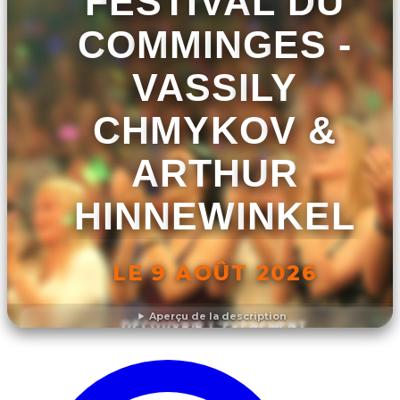
FESTIVAL DU
COMMINGES -
VASSILY
CHMYKOV &
ARTHUR
HINNEWINKEL
LE 9 AOÛT 2026
Aperçu de la description
DÉCOUVRIR L'ÉVÉNEMENT