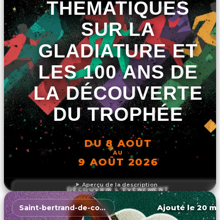
THEMATIQUES
SUR LA
GLADIATURE ET
LES 100 ANS DE
LA DÉCOUVERTE
DU TROPHÉE
DU 8 AOÛT
AU
9 AOÛT 2026
Aperçu de la description
DÉCOUVRIR L'ÉVÉNEMENT
Ajouté le 20 ma
Saint-bertrand-de-comminges