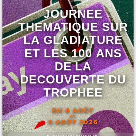
JOURNEE
THEMATIQUE SUR
LA GLADIATURE
ET LES 100 ANS
DE LA
DECOUVERTE DU
TROPHEE
DU 8 AOÛT
AU
9 AOÛT 2026
Aperçu de la description