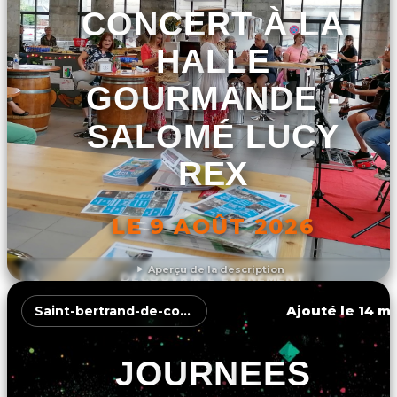
CONCERT À LA
HALLE
GOURMANDE -
SALOMÉ LUCY
REX
LE 9 AOÛT 2026
Aperçu de la description
DÉCOUVRIR L'ÉVÉNEMENT
Ajouté le 14 ma
Saint-bertrand-de-comminges
JOURNEES