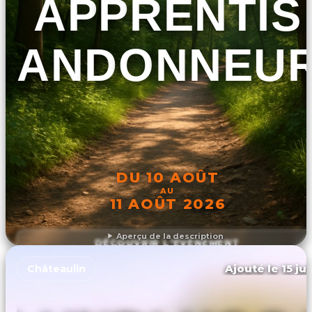
APPRENTIS
RANDONNEU
DU 10 AOÛT
AU
11 AOÛT 2026
Aperçu de la description
DÉCOUVRIR L'ÉVÉNEMENT
Ajouté le 15 ju
Châteaulin