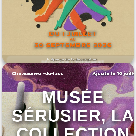
DU 1 JUILLET
AU
30 SEPTEMBRE 2026
Aperçu de la description
DÉCOUVRIR L'ÉVÉNEMENT
Ajouté le 10 juill
Châteauneuf-du-faou
MUSÉE
SÉRUSIER, LA
COLLECTION