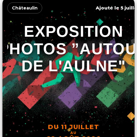
Ajouté le 5 juill
Châteaulin
EXPOSITION
PHOTOS ”AUTO
DE L'AULNE"
DU 11 JUILLET
AU