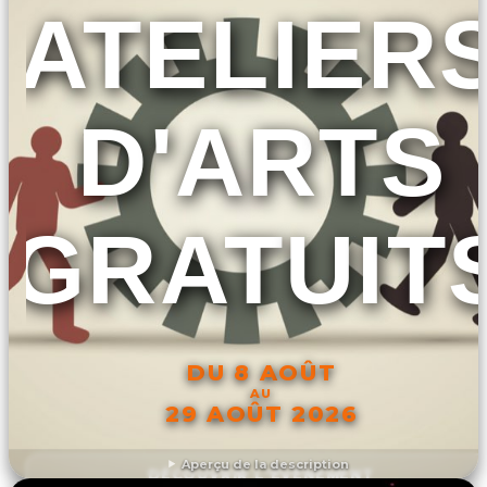
ATELIER
D'ARTS
GRATUIT
DU 8 AOÛT
AU
29 AOÛT 2026
Aperçu de la description
DÉCOUVRIR L'ÉVÉNEMENT