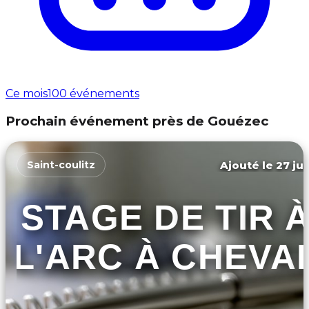
Ce mois
100 événements
Prochain événement près de Gouézec
Ajouté le 27 jui
Saint-coulitz
STAGE DE TIR 
L'ARC À CHEVA