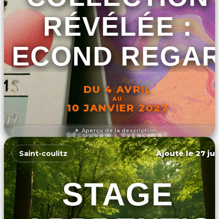
RÉVÉLÉE :
SECOND REGA
DU 4 AVRIL
AU
10 JANVIER 2027
Aperçu de la description
DÉCOUVRIR L'ÉVÉNEMENT
Ajouté le 27 jui
Saint-coulitz
STAGE