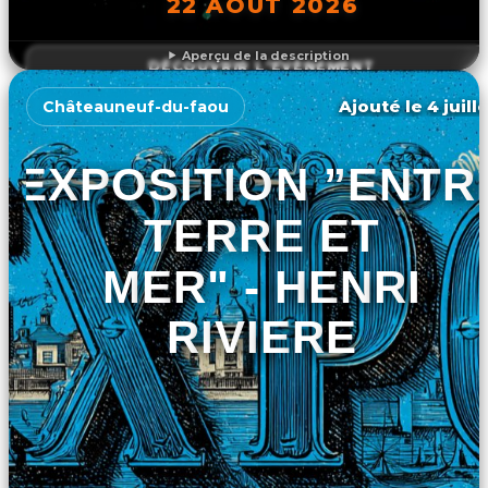
22 AOÛT 2026
Aperçu de la description
DÉCOUVRIR L'ÉVÉNEMENT
Ajouté le 4 juill
Châteauneuf-du-faou
EXPOSITION ”ENTR
TERRE ET
MER" - HENRI
RIVIERE