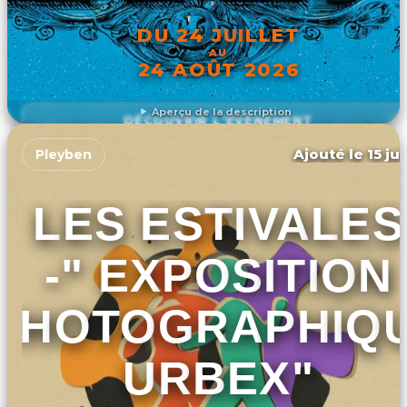
DU 24 JUILLET
AU
24 AOÛT 2026
Aperçu de la description
DÉCOUVRIR L'ÉVÉNEMENT
Ajouté le 15 ju
Pleyben
LES ESTIVALES
-" EXPOSITION
PHOTOGRAPHIQ
URBEX"