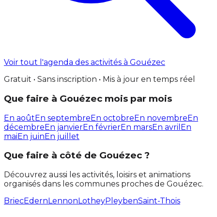
Voir tout l'agenda des activités à Gouézec
Gratuit • Sans inscription • Mis à jour en temps réel
Que faire à Gouézec mois par mois
En août
En septembre
En octobre
En novembre
En
décembre
En janvier
En février
En mars
En avril
En
mai
En juin
En juillet
Que faire à côté de Gouézec ?
Découvrez aussi les activités, loisirs et animations
organisés dans les communes proches de Gouézec.
Briec
Edern
Lennon
Lothey
Pleyben
Saint-Thois