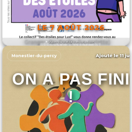
LE 7 AOÛT 2026
Aperçu de la description
DÉCOUVRIR L'ÉVÉNEMENT
Ajouté le 11 ju
Monestier-du-percy
ON A PAS FINI
!