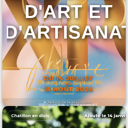
D'ART ET
D'ARTISANA
DU 14 JUILLET
AU
15 AOÛT 2026
Aperçu de la description
DÉCOUVRIR L'ÉVÉNEMENT
Ajouté le 14 janvie
Chatillon en diois