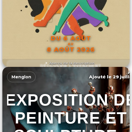
DU 6 AOÛT
AU
8 AOÛT 2026
Aperçu de la description
DÉCOUVRIR L'ÉVÉNEMENT
Ajouté le 29 juill
Menglon
EXPOSITION D
PEINTURE ET