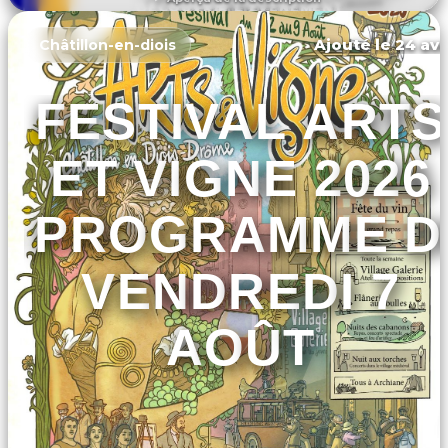
DÉCOUVRIR L'ÉVÉNEMENT
Ajouté le 24 avr
Châtillon-en-diois
FESTIVAL ARTS
ET VIGNE 2026
- PROGRAMME D
VENDREDI 7
AOÛT