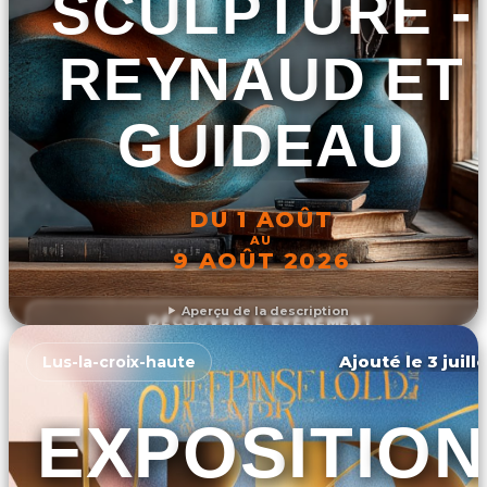
SCULPTURE -
REYNAUD ET
GUIDEAU
DU 1 AOÛT
AU
9 AOÛT 2026
Aperçu de la description
DÉCOUVRIR L'ÉVÉNEMENT
Ajouté le 3 juill
Lus-la-croix-haute
EXPOSITION