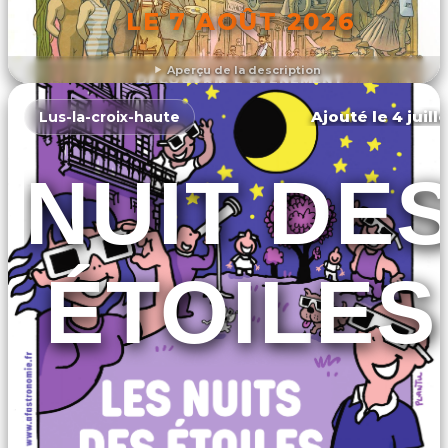
LE 7 AOÛT 2026
Aperçu de la description
DÉCOUVRIR L'ÉVÉNEMENT
Ajouté le 4 juill
Lus-la-croix-haute
NUIT DE
ÉTOILES