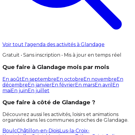
Voir tout l'agenda des activités à Glandage
Gratuit • Sans inscription • Mis à jour en temps réel
Que faire à Glandage mois par mois
En août
En septembre
En octobre
En novembre
En
décembre
En janvier
En février
En mars
En avril
En
mai
En juin
En juillet
Que faire à côté de Glandage ?
Découvrez aussi les activités, loisirs et animations
organisés dans les communes proches de Glandage.
Boulc
Châtillon-en-Diois
Lus-la-Croix-