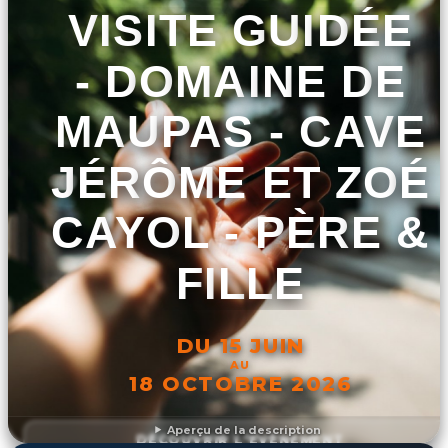
VISITE GUIDÉE
- DOMAINE DE
MAUPAS - CAVE
JÉRÔME ET ZOÉ
CAYOL - PÈRE &
FILLE
DU 15 JUIN
AU
18 OCTOBRE 2026
Aperçu de la description
DÉCOUVRIR L'ÉVÉNEMENT