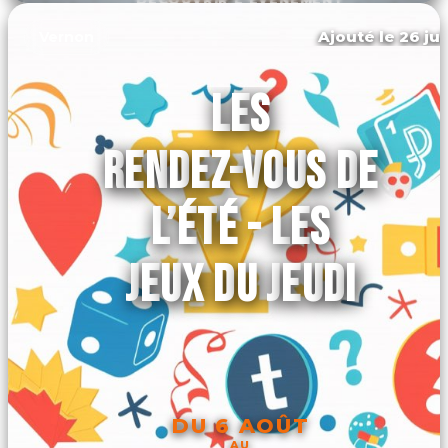
Ajouté le 26 jui
Vernon
LES
RENDEZ-VOUS DE
L’ÉTÉ - LES
JEUX DU JEUDI
DU 6 AOÛT
AU