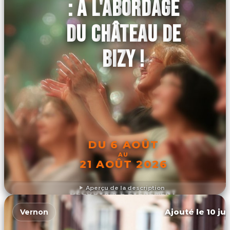
: A L'ABORDAGE
DU CHÂTEAU DE
BIZY !
DU 6 AOÛT
AU
21 AOÛT 2026
Aperçu de la description
DÉCOUVRIR L'ÉVÉNEMENT
Ajouté le 10 ju
Vernon