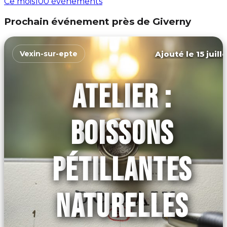
Ce mois
100 événements
Prochain événement près de Giverny
Ajouté le 15 juill
Vexin-sur-epte
ATELIER :
BOISSONS
PÉTILLANTES
NATURELLES