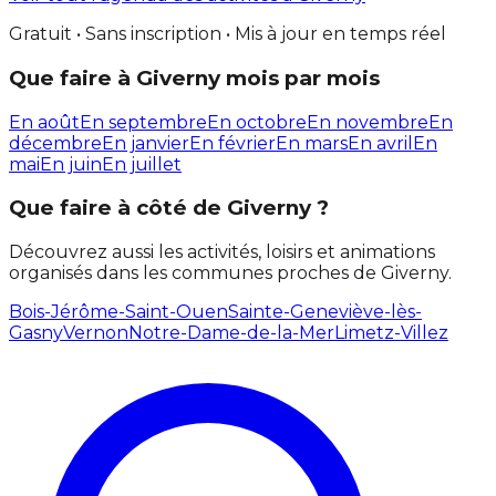
Gratuit • Sans inscription • Mis à jour en temps réel
Que faire à Giverny mois par mois
En août
En septembre
En octobre
En novembre
En
décembre
En janvier
En février
En mars
En avril
En
mai
En juin
En juillet
Que faire à côté de Giverny ?
Découvrez aussi les activités, loisirs et animations
organisés dans les communes proches de Giverny.
Bois-Jérôme-Saint-Ouen
Sainte-Geneviève-lès-
Gasny
Vernon
Notre-Dame-de-la-Mer
Limetz-Villez