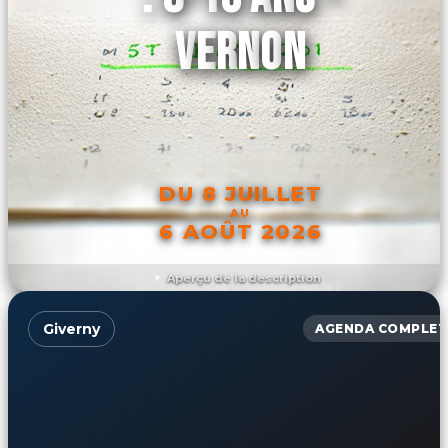
VERNON
DU 8 JUILLET
AU
6 AOÛT 2026
Aperçu de la description
DÉCOUVRIR L'ÉVÉNEMENT
Giverny
AGENDA COMPLET