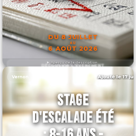
DU 8 JUILLET
AU
6 AOÛT 2026
Aperçu de la description
DÉCOUVRIR L'ÉVÉNEMENT
Ajouté le 17 ju
Vernon
STAGE
D'ESCALADE ÉTÉ
: 8-16 ANS -