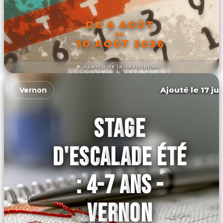
DU 6 AOÛT
AU
30 AOÛT 2026
Aperçu de la description
DÉCOUVRIR L'ÉVÉNEMENT
Ajouté le 17 ju
Vernon
STAGE
D'ESCALADE ÉTÉ
: 4-7 ANS -
VERNON