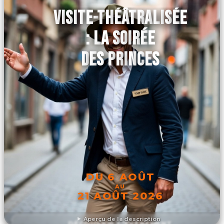
VISITE-THÉÂTRALISÉE
: LA SOIRÉE
DES PRINCES
DU 6 AOÛT
AU
21 AOÛT 2026
Aperçu de la description
DÉCOUVRIR L'ÉVÉNEMENT