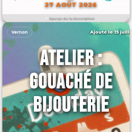
27 AOÛT 2026
Aperçu de la description
DÉCOUVRIR L'ÉVÉNEMENT
Ajouté le 15 juill
Vernon
ATELIER :
GOUACHÉ DE
BIJOUTERIE