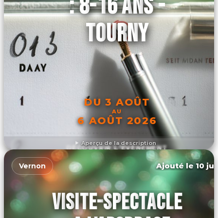
: 8-16 ANS -
TOURNY
DU 3 AOÛT
AU
6 AOÛT 2026
Aperçu de la description
DÉCOUVRIR L'ÉVÉNEMENT
Ajouté le 10 ju
Vernon
VISITE-SPECTACLE