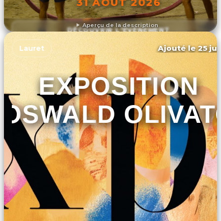
31 AOÛT 2026
Aperçu de la description
DÉCOUVRIR L'ÉVÉNEMENT
Ajouté le 25 jui
Lauret
EXPOSITION
OSWALD OLIVAT