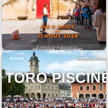
DU 4 AOÛT
AU
11 AOÛT 2026
Aperçu de la description
DÉCOUVRIR L'ÉVÉNEMENT
Ajouté le 25 jui
Quissac
TORO PISCIN