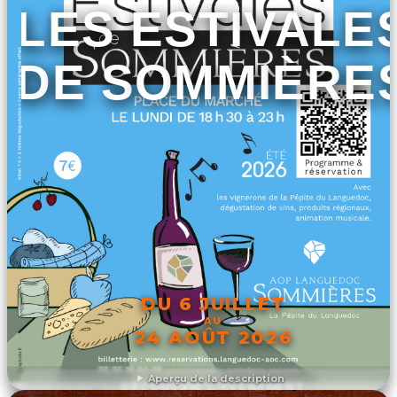
LES ESTIVALE
DE SOMMIÈRE
DU 6 JUILLET
AU
24 AOÛT 2026
Aperçu de la description
DÉCOUVRIR L'ÉVÉNEMENT