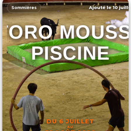
Ajouté le 10 juill
Sommières
TORO MOUSS
PISCINE
DU 6 JUILLET
AU