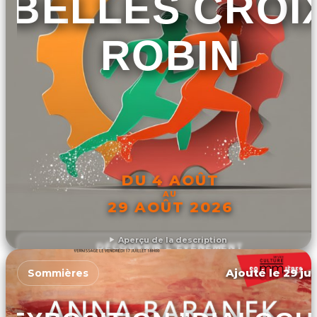
BELLES CROI
ROBIN
DU 4 AOÛT
AU
29 AOÛT 2026
Aperçu de la description
DÉCOUVRIR L'ÉVÉNEMENT
Ajouté le 29 jui
Sommières