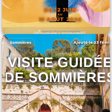
DU 12 JUIN
AU
15 AOÛT 2026
Aperçu de la description
DÉCOUVRIR L'ÉVÉNEMENT
Ajouté le 23 févrie
Sommières
VISITE GUIDÉ
DE SOMMIÈRE