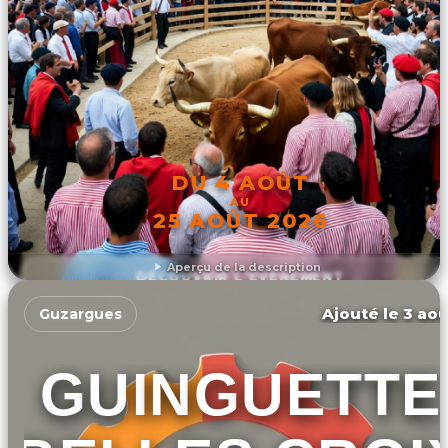
DU 4 AOÛT
AU
25 AOÛT 2026
Aperçu de la description
DÉCOUVRIR L'ÉVÉNEMENT
Ajouté le 3 aoû
Guzargues
GUINGUETTE