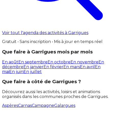
Voir tout l'agenda des activités à Garrigues
Gratuit • Sans inscription • Mis à jour en temps réel
Que faire à Garrigues mois par mois
En août
En septembre
En octobre
En novembre
En
décembre
En janvier
En février
En mars
En avril
En
mai
En juin
En juillet
Que faire à côté de Garrigues ?
Découvrez aussi les activités, loisirs et animations
organisés dans les communes proches de Garrigues.
Aspères
Carnas
Campagne
Galargues