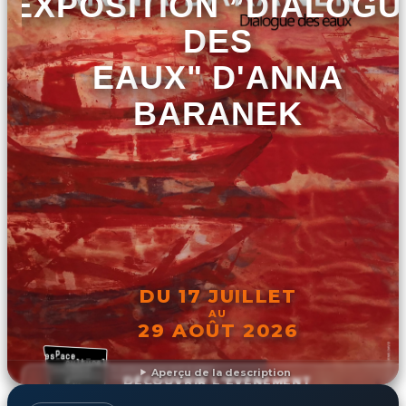
EXPOSITION ”DIALOGU
DES
EAUX" D'ANNA
BARANEK
DU 17 JUILLET
AU
29 AOÛT 2026
Aperçu de la description
DÉCOUVRIR L'ÉVÉNEMENT