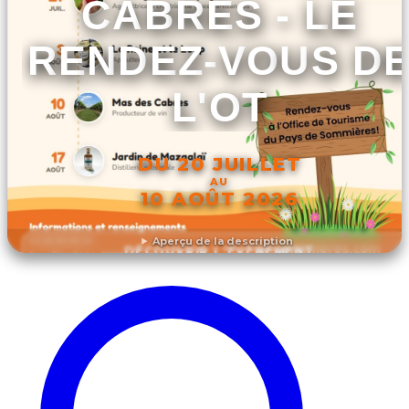
CABRES - LE
RENDEZ-VOUS D
L'OT
DU 20 JUILLET
AU
10 AOÛT 2026
Aperçu de la description
DÉCOUVRIR L'ÉVÉNEMENT