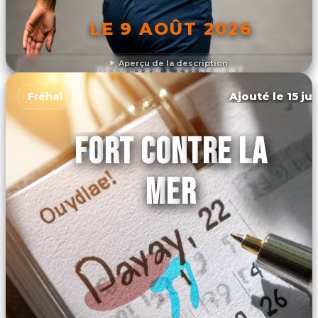
LE 9 AOÛT 2026
Aperçu de la description
DÉCOUVRIR L'ÉVÉNEMENT
Ajouté le 15 ju
Fréhel
FORT CONTRE LA
MER