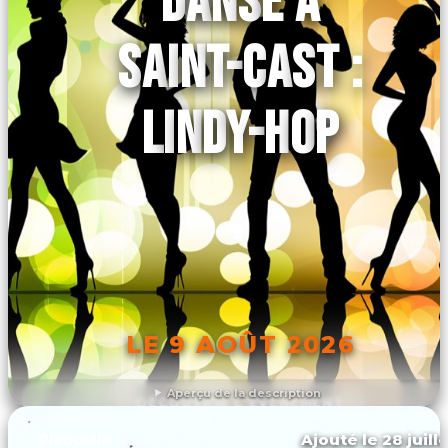
DANSE À
SAINT-CAST :
LINDY-HOP
LE 9 AOÛT 2026
Aperçu de la description
DÉCOUVRIR L'ÉVÉNEMENT
Ajouté le 28 juill
Pléboulle