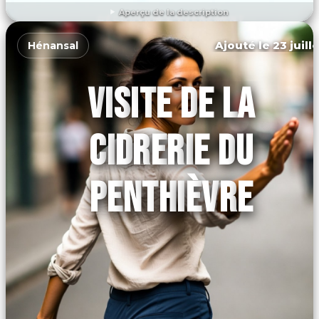
Aperçu de la description
DÉCOUVRIR L'ÉVÉNEMENT
Ajouté le 23 juill
Hénansal
VISITE DE LA
CIDRERIE DU
PENTHIÈVRE