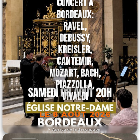
CONCERT À
BORDEAUX:
RAVEL,
DEBUSSY,
KREISLER,
CANTEMIR,
MOZART, BACH,
PIAZZOLLA,
VIVALDI
LE 8 AOÛT 2026
Aperçu de la description
DÉCOUVRIR L'ÉVÉNEMENT