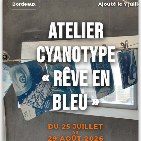
Ajouté le 7 juill
Bordeaux
ATELIER
CYANOTYPE
« RÊVE EN
BLEU »
DU 25 JUILLET
AU
29 AOÛT 2026