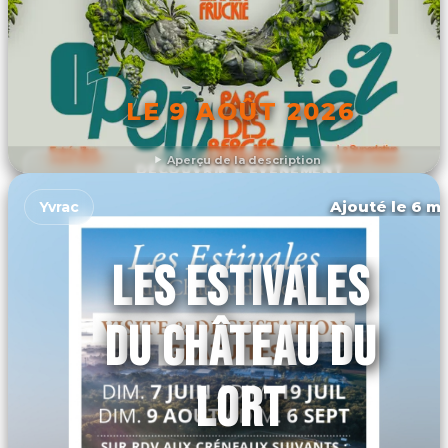
LE 9 AOÛT 2026
Aperçu de la description
DÉCOUVRIR L'ÉVÉNEMENT
Ajouté le 6 ma
Yvrac
LES ESTIVALES
DU CHÂTEAU DU
LORT