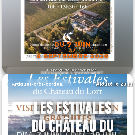
DU 7 JUIN
AU
6 SEPTEMBRE 2026
Aperçu de la description
DÉCOUVRIR L'ÉVÉNEMENT
Ajouté le 20 jui
Artigues-près-bordeaux
LES ESTIVALES
DU CHÂTEAU DU