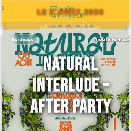
LE 9 AOÛT 2026
Aperçu de la description
DÉCOUVRIR L'ÉVÉNEMENT
Ajouté le 4 aoû
Bordeaux
NATURAL
INTERLUDE –
AFTER PARTY