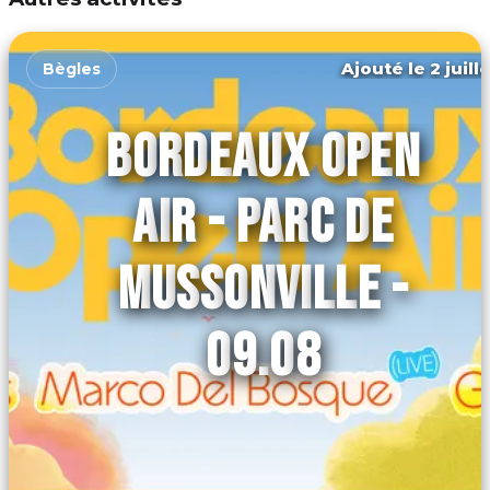
Ajouté le 2 juill
Bègles
BORDEAUX OPEN
AIR - PARC DE
MUSSONVILLE -
09.08