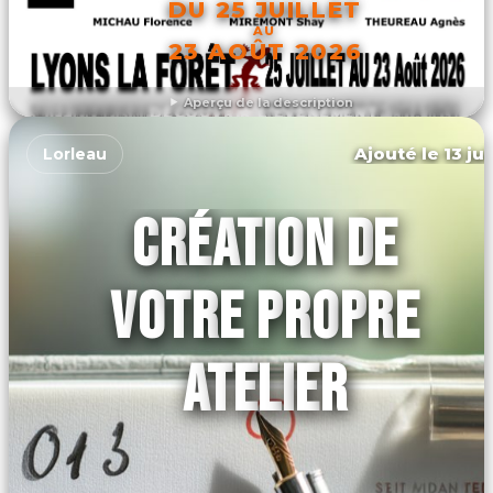
DU 25 JUILLET
AU
23 AOÛT 2026
Aperçu de la description
DÉCOUVRIR L'ÉVÉNEMENT
Ajouté le 13 ju
Lorleau
CRÉATION DE
VOTRE PROPRE
ATELIER