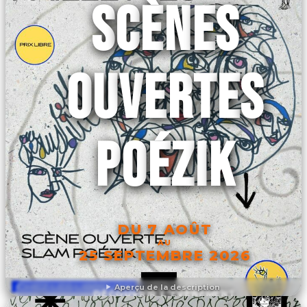
SCÈNES
OUVERTES
POÉZIK
DU 7 AOÛT
AU
25 SEPTEMBRE 2026
Aperçu de la description
DÉCOUVRIR L'ÉVÉNEMENT