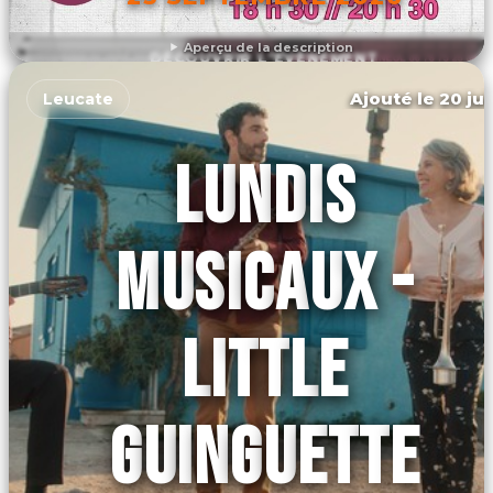
Aperçu de la description
DÉCOUVRIR L'ÉVÉNEMENT
Ajouté le 20 jui
Leucate
LUNDIS
MUSICAUX -
LITTLE
GUINGUETTE