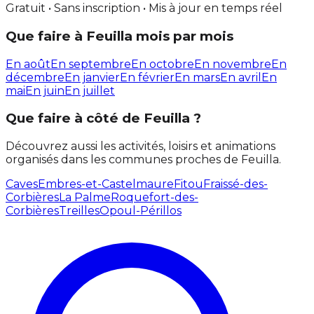
Gratuit • Sans inscription • Mis à jour en temps réel
Que faire à Feuilla mois par mois
En août
En septembre
En octobre
En novembre
En
décembre
En janvier
En février
En mars
En avril
En
mai
En juin
En juillet
Que faire à côté de Feuilla ?
Découvrez aussi les activités, loisirs et animations
organisés dans les communes proches de Feuilla.
Caves
Embres-et-Castelmaure
Fitou
Fraissé-des-
Corbières
La Palme
Roquefort-des-
Corbières
Treilles
Opoul-Périllos