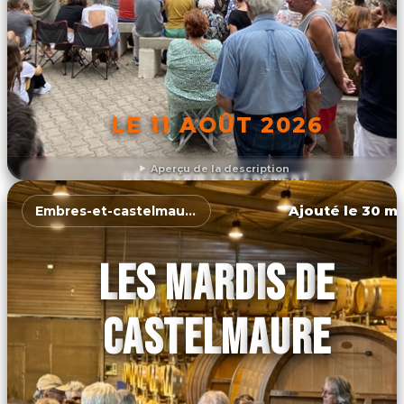
LE 11 AOÛT 2026
Aperçu de la description
DÉCOUVRIR L'ÉVÉNEMENT
Ajouté le 30 ma
Embres-et-castelmaure
LES MARDIS DE
CASTELMAURE