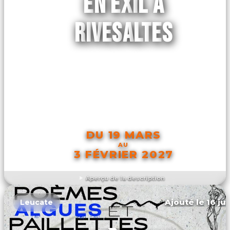
EN EXIL À
RIVESALTES
DU 19 MARS
AU
3 FÉVRIER 2027
Aperçu de la description
DÉCOUVRIR L'ÉVÉNEMENT
Ajouté le 16 ju
Leucate