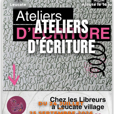
Ajouté le 16 ju
Leucate
ATELIERS
D'ÉCRITURE
DU 24 JUILLET
AU
25 SEPTEMBRE 2026