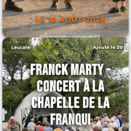
LE 10 AOÛT 2026
Aperçu de la description
DÉCOUVRIR L'ÉVÉNEMENT
Ajouté le 20 jui
Leucate
FRANCK MARTY -
CONCERT À LA
CHAPELLE DE LA
FRANQUI