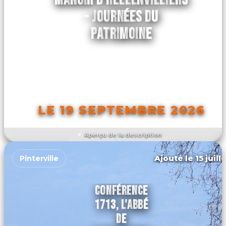
- JOURNÉES DU
PATRIMOINE
LE 19 SEPTEMBRE 2026
Aperçu de la description
DÉCOUVRIR L'ÉVÉNEMENT
Ajouté le 15 juill
Pinterville
CONFÉRENCE
1713, L'ABBÉ
DE