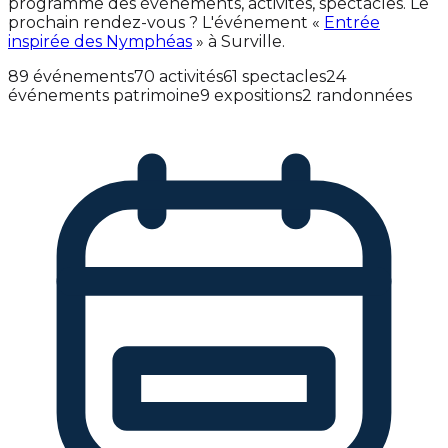
programme des événements, activités, spectacles. Le
prochain rendez-vous ? L'événement «
Entrée
inspirée des Nymphéas
» à Surville.
89 événements
70 activités
61 spectacles
24
événements patrimoine
9 expositions
2 randonnées