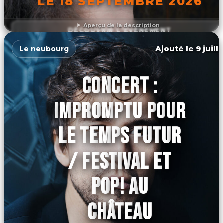
LE 18 SEPTEMBRE 2026
Aperçu de la description
DÉCOUVRIR L'ÉVÉNEMENT
Ajouté le 9 juill
Le neubourg
CONCERT :
IMPROMPTU POUR
LE TEMPS FUTUR
/ FESTIVAL ET
POP! AU
CHÂTEAU