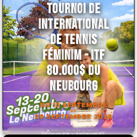
TOURNOI DE
INTERNATIONAL
DE TENNIS
FÉMINIM - ITF
80.000$ DU
NEUBOURG
DU 13 SEPTEMBRE
AU
20 SEPTEMBRE 2026
Aperçu de la description
DÉCOUVRIR L'ÉVÉNEMENT