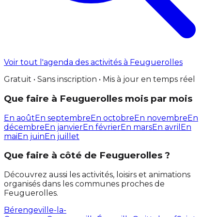
Voir tout l'agenda des activités à Feuguerolles
Gratuit • Sans inscription • Mis à jour en temps réel
Que faire à Feuguerolles mois par mois
En août
En septembre
En octobre
En novembre
En
décembre
En janvier
En février
En mars
En avril
En
mai
En juin
En juillet
Que faire à côté de Feuguerolles ?
Découvrez aussi les activités, loisirs et animations
organisés dans les communes proches de
Feuguerolles.
Bérengeville-la-