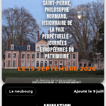
SAINT-PIERRE,
PHILOSOPHE
NORMAND,
VISIONNAIRE DE
LA PAIX
PERPÉTUELLE -
JOURNÉES
EUROPÉENNES DU
PATRIMOINE
LE 19 SEPTEMBRE 2026
Aperçu de la description
DÉCOUVRIR L'ÉVÉNEMENT
Ajouté le 9 juill
Le neubourg