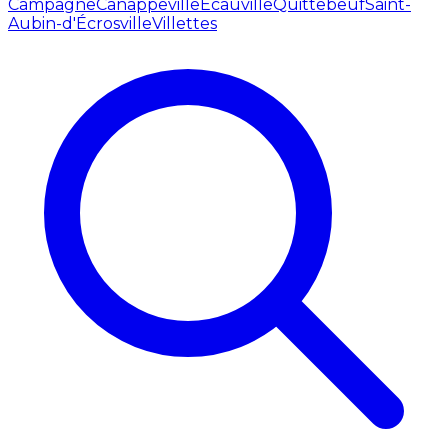
Campagne
Canappeville
Écauville
Quittebeuf
Saint-
Aubin-d'Écrosville
Villettes