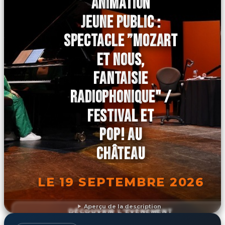
ANIMATION
JEUNE PUBLIC :
SPECTACLE ”MOZART
ET NOUS,
FANTAISIE
RADIOPHONIQUE" /
FESTIVAL ET
POP! AU
CHÂTEAU
LE 19 SEPTEMBRE 2026
Aperçu de la description
DÉCOUVRIR L'ÉVÉNEMENT