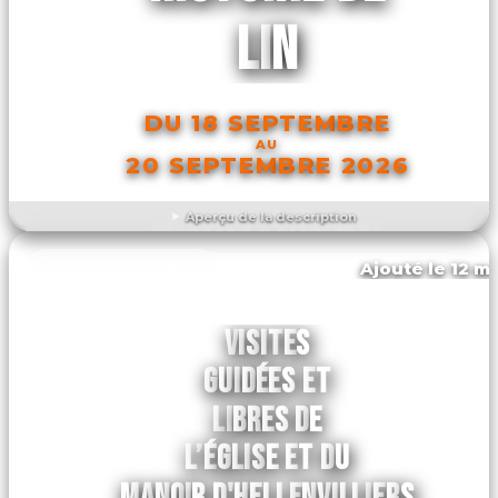
LIN
DU 18 SEPTEMBRE
AU
20 SEPTEMBRE 2026
Aperçu de la description
DÉCOUVRIR L'ÉVÉNEMENT
Ajouté le 12 ma
Le mesnil-jourdain
VISITES
GUIDÉES ET
LIBRES DE
L’ÉGLISE ET DU
MANOIR D'HELLENVILLIERS