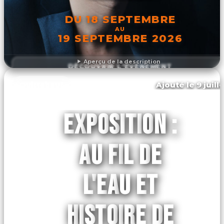
DU 18 SEPTEMBRE
AU
19 SEPTEMBRE 2026
Aperçu de la description
DÉCOUVRIR L'ÉVÉNEMENT
Ajouté le 9 juill
Quittebeuf
EXPOSITION :
AU FIL DE
L'EAU ET
HISTOIRE DE