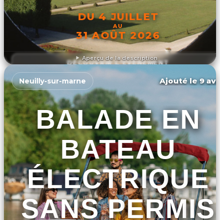
DU 4 JUILLET
AU
31 AOÛT 2026
Aperçu de la description
DÉCOUVRIR L'ÉVÉNEMENT
Ajouté le 9 avr
Neuilly-sur-marne
BALADE EN
BATEAU
ÉLECTRIQUE
SANS PERMIS