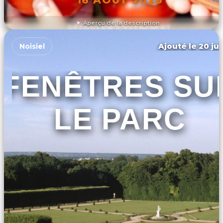
Aperçu de la description
DÉCOUVRIR L'ÉVÉNEMENT
Ajouté le 20 jui
Noisiel
FENÊTRES SU
LE PARC