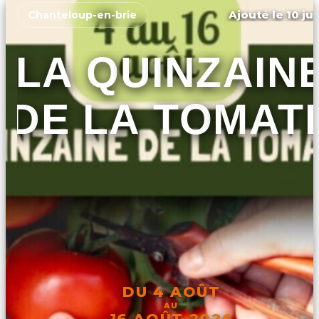
Ajouté le 10 ju
Chanteloup-en-brie
LA QUINZAIN
DE LA TOMAT
DU 4 AOÛT
AU
16 AOÛT 2026