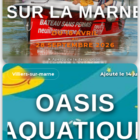
SUR LA MARN
DU 18 AVRIL
AU
28 SEPTEMBRE 2026
Aperçu de la description
DÉCOUVRIR L'ÉVÉNEMENT
Ajouté le 14 ju
Villiers-sur-marne
OASIS
AQUATIQU