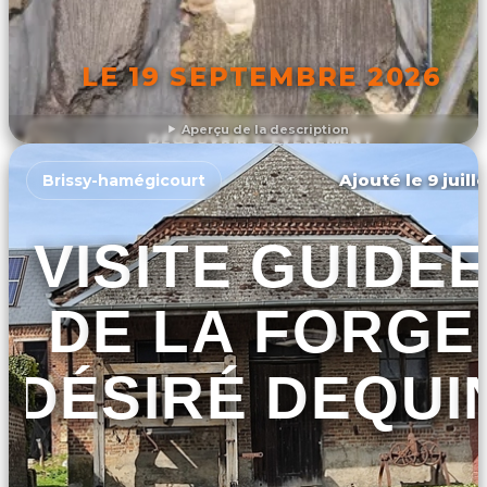
LE 19 SEPTEMBRE 2026
Aperçu de la description
DÉCOUVRIR L'ÉVÉNEMENT
Ajouté le 9 juill
Brissy-hamégicourt
VISITE GUIDÉ
DE LA FORGE
DÉSIRÉ DEQUI