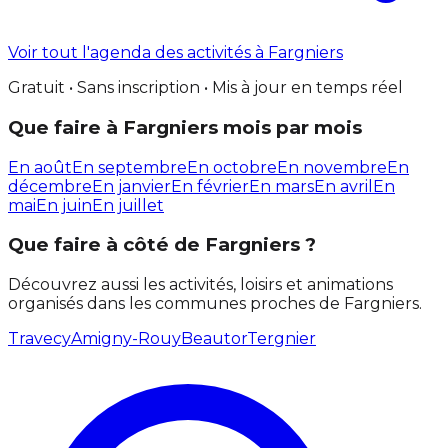
Voir tout l'agenda des activités à Fargniers
Gratuit • Sans inscription • Mis à jour en temps réel
Que faire à Fargniers mois par mois
En août
En septembre
En octobre
En novembre
En
décembre
En janvier
En février
En mars
En avril
En
mai
En juin
En juillet
Que faire à côté de Fargniers ?
Découvrez aussi les activités, loisirs et animations
organisés dans les communes proches de Fargniers.
Travecy
Amigny-Rouy
Beautor
Tergnier