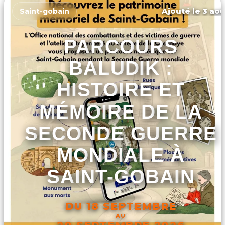
Ajouté le 3 aoû
Saint-gobain
PARCOURS
BALUDIK :
HISTOIRE ET
MÉMOIRE DE LA
SECONDE GUERRE
MONDIALE À
SAINT-GOBAIN
DU 18 SEPTEMBRE
AU