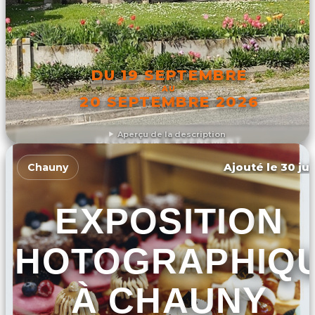
DU 19 SEPTEMBRE
AU
20 SEPTEMBRE 2026
Aperçu de la description
DÉCOUVRIR L'ÉVÉNEMENT
Ajouté le 30 jui
Chauny
EXPOSITION
PHOTOGRAPHIQ
À CHAUNY