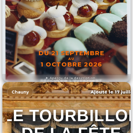
DU 21 SEPTEMBRE
AU
1 OCTOBRE 2026
Aperçu de la description
DÉCOUVRIR L'ÉVÉNEMENT
Ajouté le 17 juill
Chauny
LE TOURBILLO