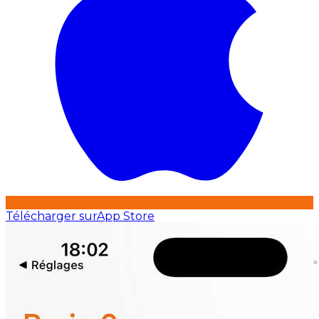
Télécharger sur
App Store