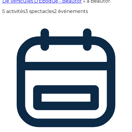
De Véhicules D'Epoque - Beautor
» à Beautor.
5 activités
3 spectacles
2 événements