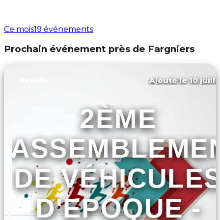
Ce mois
19 événements
Prochain événement près de Fargniers
Ajouté le 10 juill
Beautor
2ÈME
RASSEMBLEME
DE VÉHICULE
D'EPOQUE -