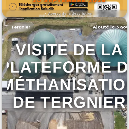
20 SEPTEMBRE 2026
Aperçu de la description
DÉCOUVRIR L'ÉVÉNEMENT
Ajouté le 3 aoû
Tergnier
VISITE DE LA
PLATEFORME D
MÉTHANISATIO
DE TERGNIER