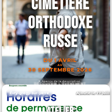
CIMETIÈRE
ORTHODOXE
RUSSE
DU 1 AVRIL
AU
30 SEPTEMBRE 2026
Aperçu de la description
DÉCOUVRIR L'ÉVÉNEMENT
Ajouté le 17 juill
Évry-grégy-sur-yerre
ATELIER