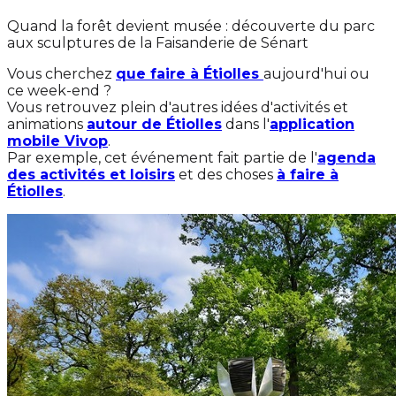
Quand la forêt devient musée : découverte du parc
aux sculptures de la Faisanderie de Sénart
Vous cherchez
que faire à Étiolles
aujourd'hui ou
ce week-end ?
Vous retrouvez plein d'autres idées d'activités et
animations
autour de Étiolles
dans l'
application
mobile Vivop
.
Par exemple, cet événement fait partie de l'
agenda
des activités et loisirs
et des choses
à faire à
Étiolles
.