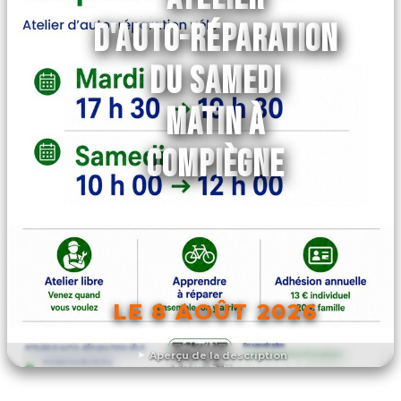
D'AUTO-RÉPARATION
DU SAMEDI
MATIN À
COMPIÈGNE
LE 8 AOÛT 2026
Aperçu de la description
DÉCOUVRIR L'ÉVÉNEMENT