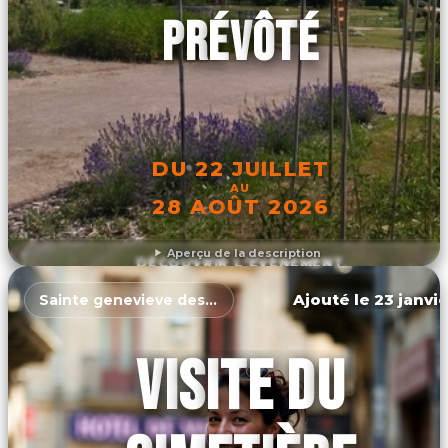
PRÉVÔTÉ
DU 22 JUILLET
AU
28 AOÛT 2026
Aperçu de la description
DÉCOUVRIR L'ÉVÉNEMENT
Ajouté le 23 janvie
Sainte genevieve des bois
VISITE DU