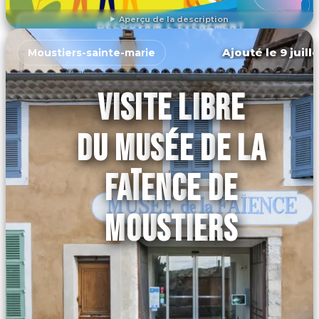
Aperçu de la description
DÉCOUVRIR L'ÉVÉNEMENT
Ajouté le 9 juill
Moustiers-sainte-marie
VISITE LIBRE
DU MUSÉE DE LA
FAÏENCE DE
MOUSTIERS