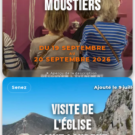
MOUSTIERS
DU 19 SEPTEMBRE
AU
20 SEPTEMBRE 2026
Aperçu de la description
DÉCOUVRIR L'ÉVÉNEMENT
Ajouté le 9 juill
Senez
VISITE DE
L'ÉGLISE