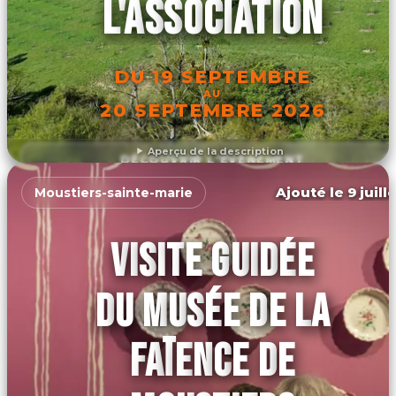
L'ASSOCIATION
DU 19 SEPTEMBRE
AU
20 SEPTEMBRE 2026
Aperçu de la description
DÉCOUVRIR L'ÉVÉNEMENT
Ajouté le 9 juill
Moustiers-sainte-marie
VISITE GUIDÉE
DU MUSÉE DE LA
FAÏENCE DE