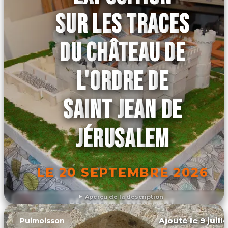
SUR LES TRACES
DU CHÂTEAU DE
L'ORDRE DE
SAINT JEAN DE
JÉRUSALEM
LE 20 SEPTEMBRE 2026
Aperçu de la description
DÉCOUVRIR L'ÉVÉNEMENT
Ajouté le 9 juill
Puimoisson