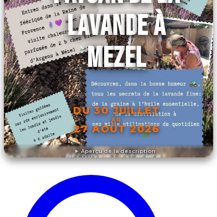
LAVANDE À
MEZEL
DU 30 JUILLET
AU
27 AOÛT 2026
Aperçu de la description
DÉCOUVRIR L'ÉVÉNEMENT