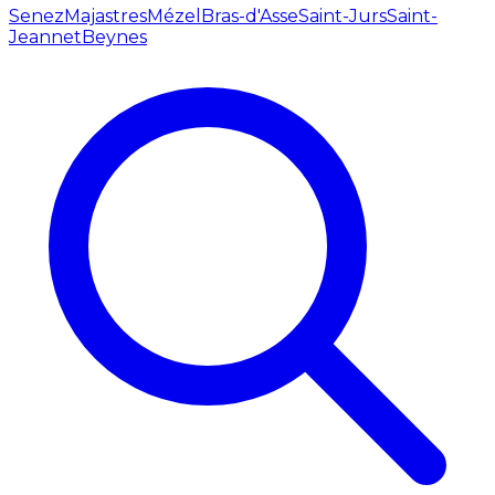
Senez
Majastres
Mézel
Bras-d'Asse
Saint-Jurs
Saint-
Jeannet
Beynes