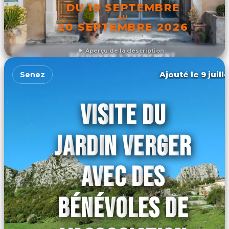
DU 19 SEPTEMBRE
AU
20 SEPTEMBRE 2026
Aperçu de la description
DÉCOUVRIR L'ÉVÉNEMENT
Ajouté le 9 juill
Senez
VISITE DU
JARDIN VERGER
AVEC DES
BÉNÉVOLES DE