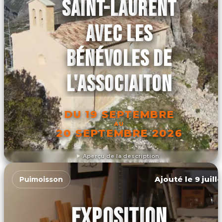
SAINT-LAURENT
AVEC LES
BÉNÉVOLES DE
L'ASSOCIAITON
DU 19 SEPTEMBRE
AU
20 SEPTEMBRE 2026
Aperçu de la description
DÉCOUVRIR L'ÉVÉNEMENT
Ajouté le 9 juill
Puimoisson
EXPOSITION