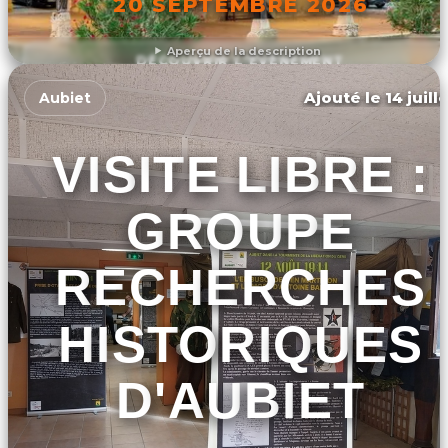
20 SEPTEMBRE 2026
Aperçu de la description
DÉCOUVRIR L'ÉVÉNEMENT
Ajouté le 14 juill
Aubiet
VISITE LIBRE :
GROUPE
RECHERCHES
HISTORIQUES
D'AUBIET