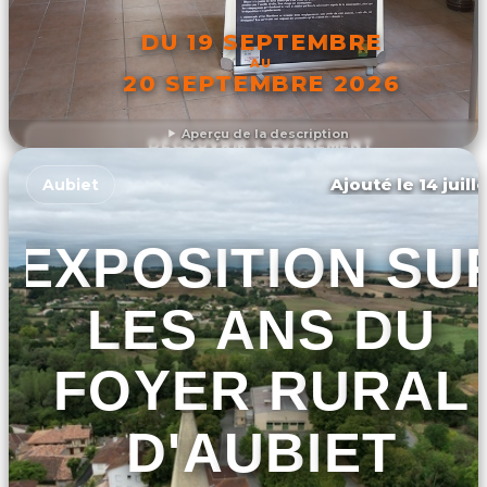
DU 19 SEPTEMBRE
AU
20 SEPTEMBRE 2026
Aperçu de la description
DÉCOUVRIR L'ÉVÉNEMENT
Ajouté le 14 juill
Aubiet
EXPOSITION SU
LES ANS DU
FOYER RURAL
D'AUBIET