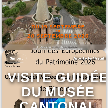
DU 19 SEPTEMBRE
AU
20 SEPTEMBRE 2026
Aperçu de la description
DÉCOUVRIR L'ÉVÉNEMENT
Ajouté le 14 juill
Gimont
VISITE GUIDÉ
DU MUSÉE
CANTONAL