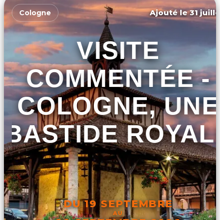
Ajouté le 31 juill
Cologne
VISITE
COMMENTÉE -
COLOGNE, UNE
BASTIDE ROYAL
DU 19 SEPTEMBRE
AU