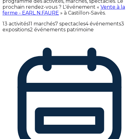
programme des activités, marchés, spectacles. Le
prochain rendez-vous ? L'événement «
Vente à la
ferme - EARL N.FAURE
» à Castillon-Savès.
13 activités
11 marchés
7 spectacles
4 événements
3
expositions
2 événements patrimoine