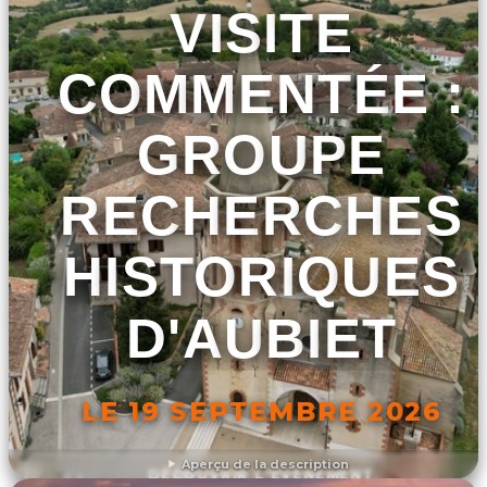
VISITE
COMMENTÉE :
GROUPE
RECHERCHES
HISTORIQUES
D'AUBIET
LE 19 SEPTEMBRE 2026
Aperçu de la description
DÉCOUVRIR L'ÉVÉNEMENT