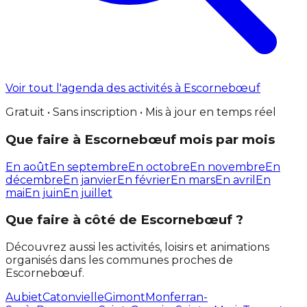
Voir tout l'agenda des activités à Escornebœuf
Gratuit • Sans inscription • Mis à jour en temps réel
Que faire à Escornebœuf mois par mois
En août
En septembre
En octobre
En novembre
En
décembre
En janvier
En février
En mars
En avril
En
mai
En juin
En juillet
Que faire à côté de Escornebœuf ?
Découvrez aussi les activités, loisirs et animations
organisés dans les communes proches de
Escornebœuf.
Aubiet
Catonvielle
Gimont
Monferran-