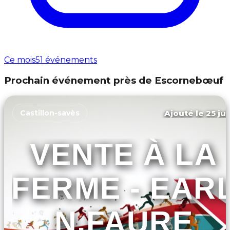
Ce mois
51 événements
Prochain événement près de Escornebœuf
Ajouté le 25 jui
Castillon-savès
VENTE À LA
FERME - EAR
N.FAURE