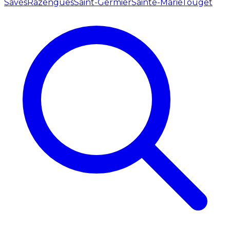
Savès
Razengues
Saint-Germier
Sainte-Marie
Touget