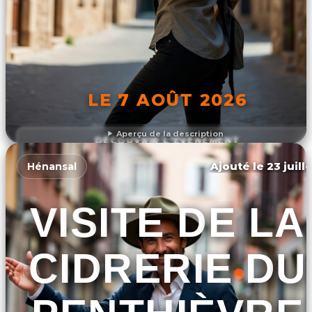
LE 7 AOÛT 2026
Aperçu de la description
DÉCOUVRIR L'ÉVÉNEMENT
Ajouté le 23 juill
Hénansal
VISITE DE LA
CIDRERIE DU