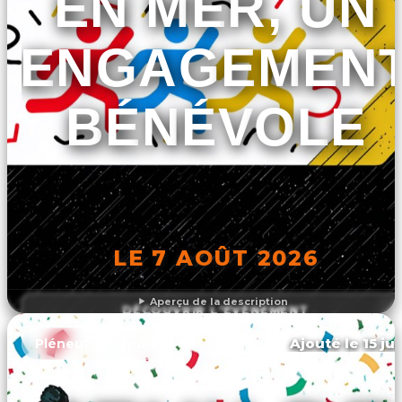
EN MER, UN
ENGAGEMEN
BÉNÉVOLE
LE 7 AOÛT 2026
Aperçu de la description
DÉCOUVRIR L'ÉVÉNEMENT
Ajouté le 15 ju
Pléneuf-val-andré