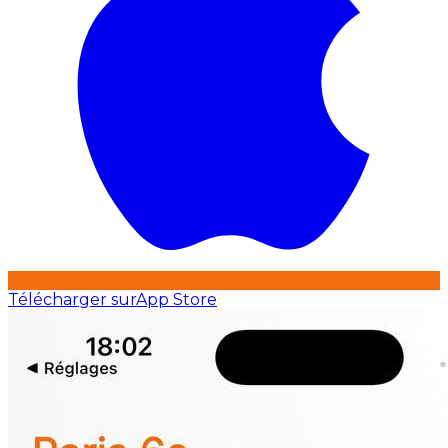
Télécharger sur
App Store