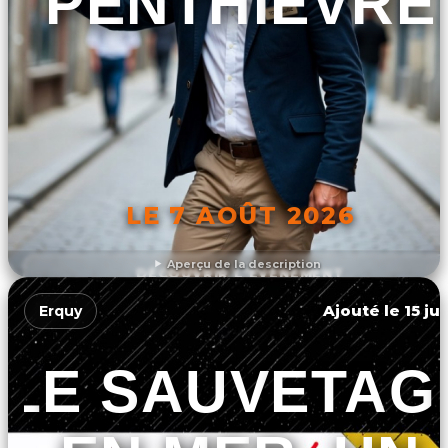
PENTHIÈVRE
LE 7 AOÛT 2026
Aperçu de la description
DÉCOUVRIR L'ÉVÉNEMENT
Ajouté le 15 ju
Erquy
LE SAUVETAG