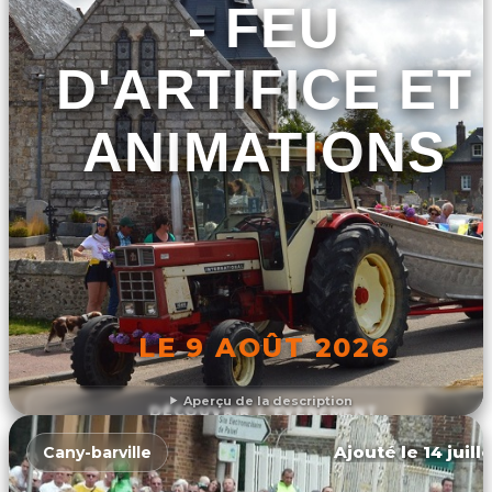
- FEU
D'ARTIFICE ET
ANIMATIONS
LE 9 AOÛT 2026
Aperçu de la description
DÉCOUVRIR L'ÉVÉNEMENT
Ajouté le 14 juill
Cany-barville