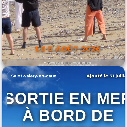
LE 9 AOÛT 2026
Aperçu de la description
DÉCOUVRIR L'ÉVÉNEMENT
Ajouté le 31 juill
Saint-valery-en-caux
SORTIE EN ME
À BORD DE