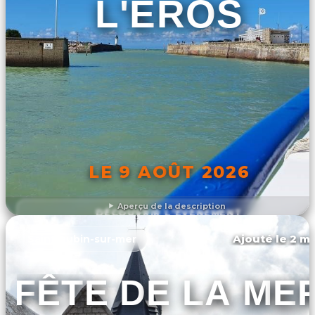
L'EROS
LE 9 AOÛT 2026
Aperçu de la description
DÉCOUVRIR L'ÉVÉNEMENT
Ajouté le 2 ma
Saint-aubin-sur-mer
FÊTE DE LA ME