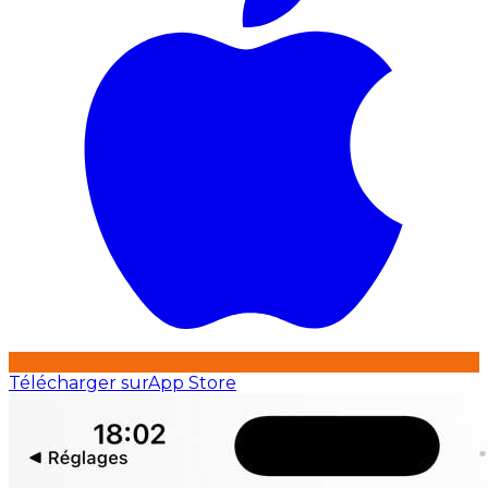
Télécharger sur
App Store