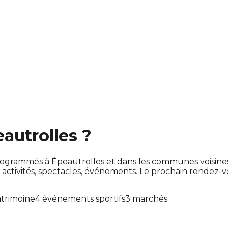
eautrolles ?
nt programmés à Épeautrolles et dans les communes voisi
tivités, spectacles, événements. Le prochain rendez-
trimoine
4 événements sportifs
3 marchés