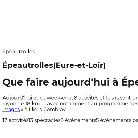
Épeautrolles
Épeautrolles
(Eure-et-Loir)
Que faire aujourd'hui à Ép
Aujourd'hui et ce week‑end, 8 activités et loisirs so
rayon de 18 km — avec notamment au programme des ac
images
» à Illiers-Combray.
17 activités
13 spectacles
8 événements
5 événements pa