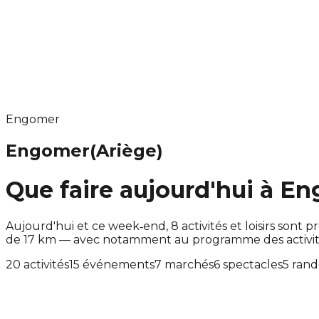
Engomer
Engomer
(Ariège)
Que faire aujourd'hui à E
Aujourd'hui et ce week‑end, 8 activités et loisirs so
de 17 km — avec notamment au programme des activit
20 activités
15 événements
7 marchés
6 spectacles
5 ran