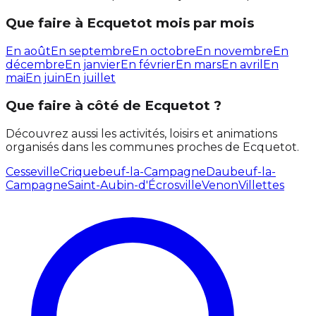
Que faire à Ecquetot mois par mois
En août
En septembre
En octobre
En novembre
En
décembre
En janvier
En février
En mars
En avril
En
mai
En juin
En juillet
Que faire à côté de Ecquetot ?
Découvrez aussi les activités, loisirs et animations
organisés dans les communes proches de Ecquetot.
Cesseville
Criquebeuf-la-Campagne
Daubeuf-la-
Campagne
Saint-Aubin-d'Écrosville
Venon
Villettes