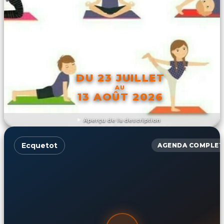
DU 23 JUILLET
AU
13 AOÛT 2026
Aperçu de la description
DÉCOUVRIR L'ÉVÉNEMENT
Ecquetot
AGENDA COMPLET