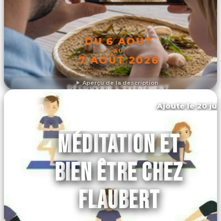
DU 6 AOÛT
AU
7 AOÛT 2026
Aperçu de la description
DÉCOUVRIR L'ÉVÉNEMENT
Ajouté le 20 jui
Rouen
MÉDITATION ET
BIEN ÊTRE CHEZ
FLAUBERT