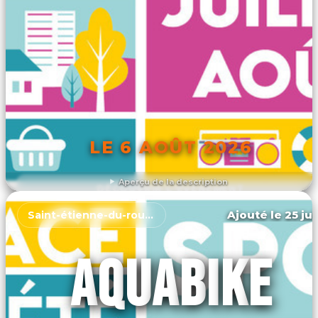
LE 6 AOÛT 2026
Aperçu de la description
DÉCOUVRIR L'ÉVÉNEMENT
Ajouté le 25 jui
Saint-étienne-du-rouvray
AQUABIKE