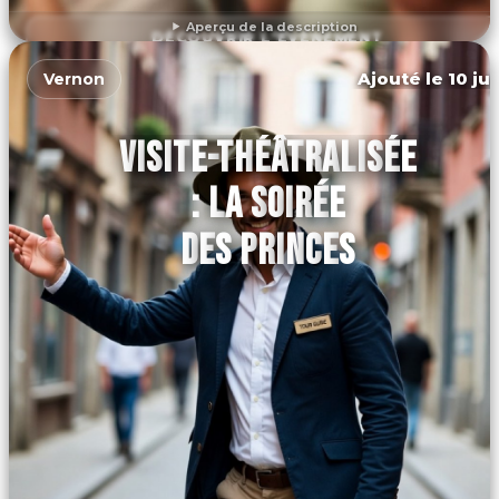
Aperçu de la description
DÉCOUVRIR L'ÉVÉNEMENT
Ajouté le 10 ju
Vernon
VISITE-THÉÂTRALISÉE
: LA SOIRÉE
DES PRINCES