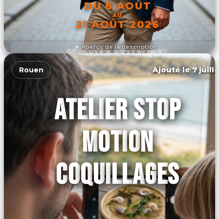
DU 6 AOÛT
AU
21 AOÛT 2026
Aperçu de la description
DÉCOUVRIR L'ÉVÉNEMENT
Ajouté le 7 juill
Rouen
ATELIER STOP
MOTION
COQUILLAGES