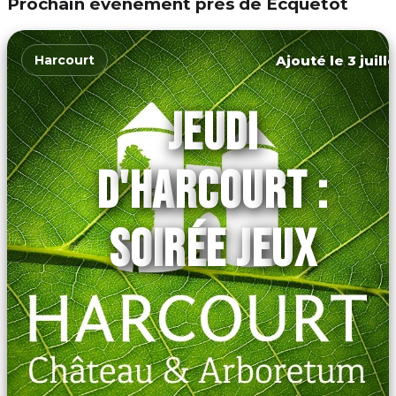
Prochain événement près de Ecquetot
Ajouté le 3 juill
Harcourt
JEUDI
D'HARCOURT :
SOIRÉE JEUX