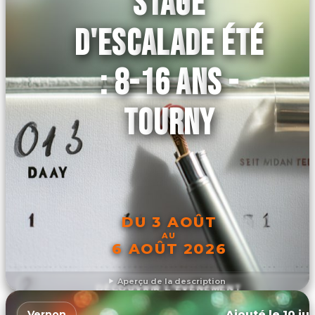
STAGE
D'ESCALADE ÉTÉ
: 8-16 ANS -
TOURNY
DU 3 AOÛT
AU
6 AOÛT 2026
Aperçu de la description
DÉCOUVRIR L'ÉVÉNEMENT
Ajouté le 10 ju
Vernon