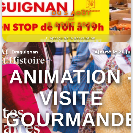
DU 5 AOÛT
AU
8 AOÛT 2026
Aperçu de la description
DÉCOUVRIR L'ÉVÉNEMENT
Ajouté le 20 jui
Draguignan
ANIMATION 
VISITE
GOURMAND