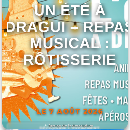
UN ÉTÉ À
DRAGUI – REPA
MUSICAL :
RÔTISSERIE
LE 7 AOÛT 2026
Aperçu de la description
DÉCOUVRIR L'ÉVÉNEMENT