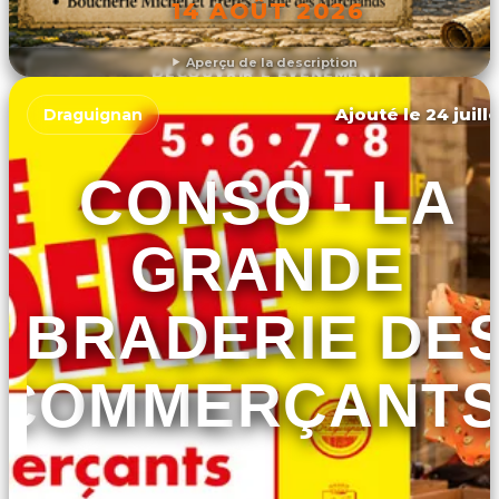
14 AOÛT 2026
Aperçu de la description
DÉCOUVRIR L'ÉVÉNEMENT
Ajouté le 24 juill
Draguignan
CONSO - LA
GRANDE
BRADERIE DE
COMMERÇANTS