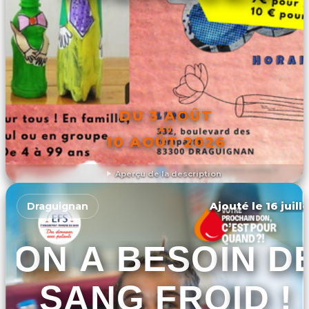
DU 3 AOÛT
AU
10 AOÛT 2026
Aperçu de la description
DÉCOUVRIR L'ÉVÉNEMENT
Ajouté le 16 juill
Draguignan
ON A BESOIN D
SANG FROID !