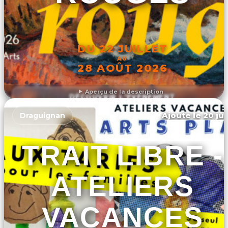
DU 22 JUILLET
AU
28 AOÛT 2026
Aperçu de la description
DÉCOUVRIR L'ÉVÉNEMENT
Ajouté le 20 jui
Draguignan
TRAIT LIBRE -
ATELIERS
VACANCES