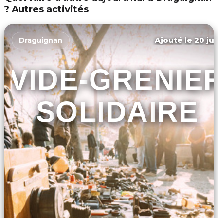
? Autres activités
Ajouté le 20 jui
Draguignan
VIDE-GRENIE
SOLIDAIRE