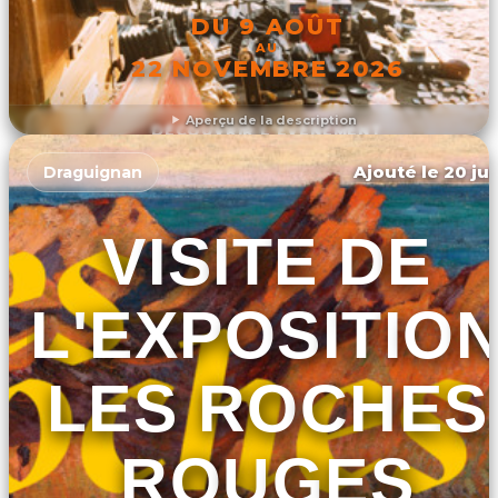
DU 9 AOÛT
AU
22 NOVEMBRE 2026
Aperçu de la description
DÉCOUVRIR L'ÉVÉNEMENT
Ajouté le 20 jui
Draguignan
VISITE DE
L'EXPOSITIO
LES ROCHES
ROUGES