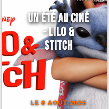
UN ÉTÉ AU CINÉ
- LILO &
STITCH
LE 8 AOÛT 2026