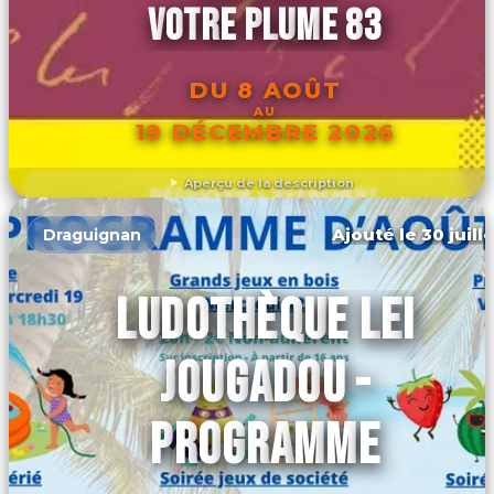
VOTRE PLUME 83
DU 8 AOÛT
AU
19 DÉCEMBRE 2026
Aperçu de la description
DÉCOUVRIR L'ÉVÉNEMENT
Ajouté le 30 juill
Draguignan
LUDOTHÈQUE LEI
JOUGADOU -
PROGRAMME