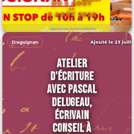
DU 5 AOÛT
AU
8 AOÛT 2026
Aperçu de la description
DÉCOUVRIR L'ÉVÉNEMENT
Ajouté le 23 juill
Draguignan
ATELIER
D'ÉCRITURE
AVEC PASCAL
DELUGEAU,
ÉCRIVAIN
CONSEIL À