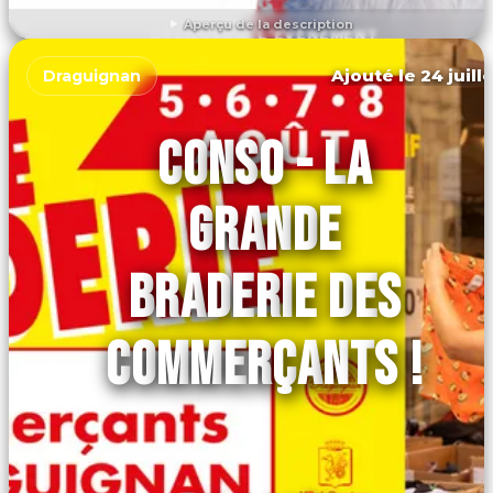
Aperçu de la description
DÉCOUVRIR L'ÉVÉNEMENT
Ajouté le 24 juill
Draguignan
CONSO - LA
GRANDE
BRADERIE DES
COMMERÇANTS !