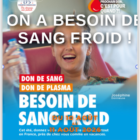
ON A BESOIN D
SANG FROID !
DU 10 AOÛT
AU
11 AOÛT 2026