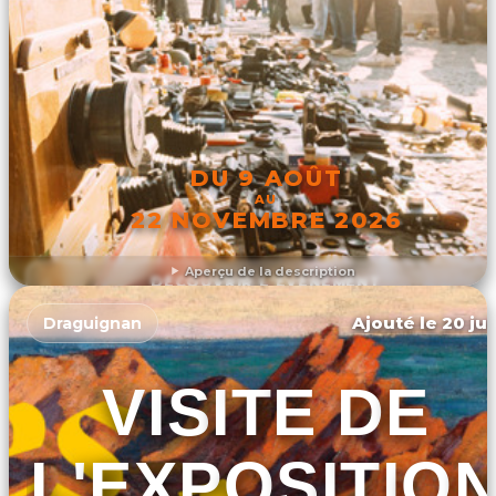
DU 9 AOÛT
AU
22 NOVEMBRE 2026
Aperçu de la description
DÉCOUVRIR L'ÉVÉNEMENT
Ajouté le 20 jui
Draguignan
VISITE DE
L'EXPOSITIO