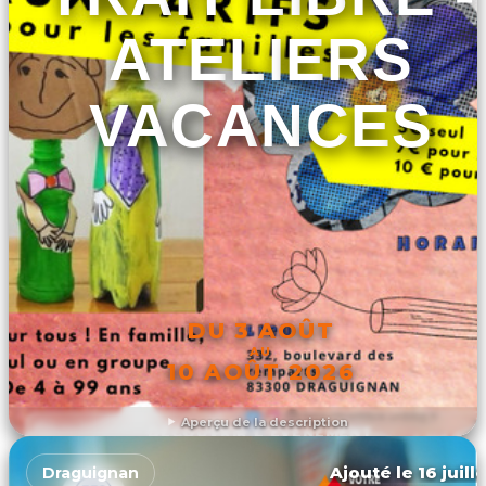
ATELIERS
VACANCES
DU 3 AOÛT
AU
10 AOÛT 2026
Aperçu de la description
DÉCOUVRIR L'ÉVÉNEMENT
Ajouté le 16 juill
Draguignan