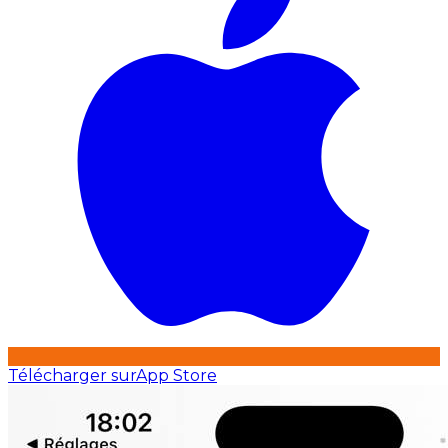
Télécharger sur
App Store