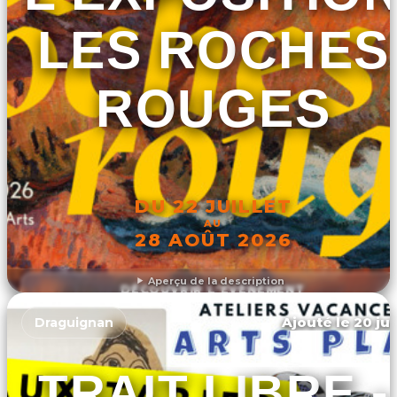
LES ROCHES
ROUGES
DU 22 JUILLET
AU
28 AOÛT 2026
Aperçu de la description
DÉCOUVRIR L'ÉVÉNEMENT
Ajouté le 20 jui
Draguignan
TRAIT LIBRE -