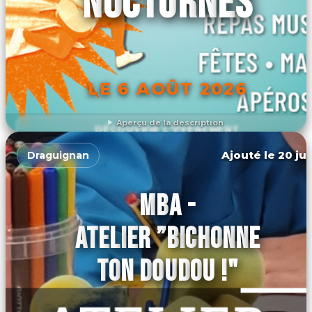
NOCTURNES
LE 6 AOÛT 2026
Aperçu de la description
DÉCOUVRIR L'ÉVÉNEMENT
Ajouté le 20 jui
Draguignan
MBA -
ATELIER ”BICHONNE
TON DOUDOU !"