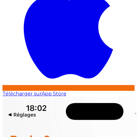
Télécharger sur
App Store