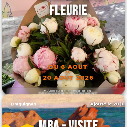
FLEURIE
DU 6 AOÛT
AU
20 AOÛT 2026
Aperçu de la description
DÉCOUVRIR L'ÉVÉNEMENT
Ajouté le 20 jui
Draguignan
MBA - VISITE