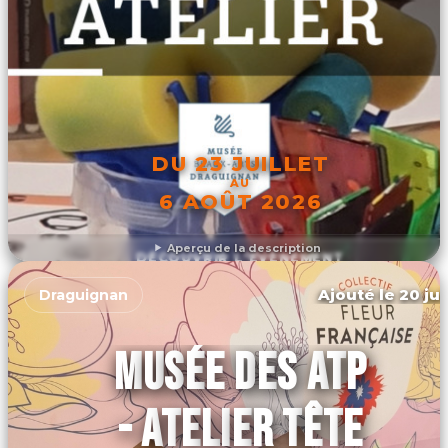
DU 23 JUILLET
AU
6 AOÛT 2026
Aperçu de la description
DÉCOUVRIR L'ÉVÉNEMENT
Ajouté le 20 jui
Draguignan
MUSÉE DES ATP
- ATELIER TÊTE