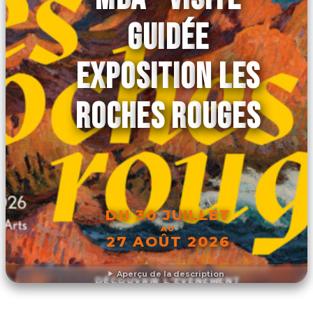
GUIDÉE
EXPOSITION LES
ROCHES ROUGES
DU 30 JUILLET
AU
27 AOÛT 2026
Aperçu de la description
DÉCOUVRIR L'ÉVÉNEMENT